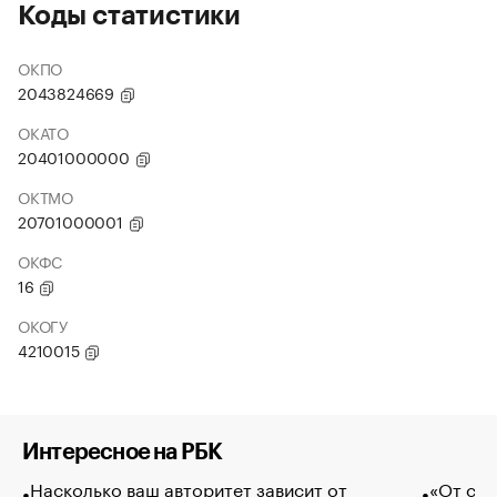
Коды статистики
ОКПО
2043824669
ОКАТО
20401000000
ОКТМО
20701000001
ОКФС
16
ОКОГУ
4210015
Интересное на РБК
Насколько ваш авторитет зависит от
«От спо