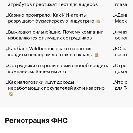
атрибутов престижа? Тест для лидеров
глава к
Казино проиграло. Как ИИ-агенты
«Деньги
разрушают букмекерскую индустрию
Маск в 
Выживают сильнейших. Почему компании
Функции
избавляются от лучших сотрудников
основ э
Как банк Wildberries резко нарастил
ЕС раз
кредиты селлерам до атак на склады
нефти —
Сотрудники открыли новый способ вредить
Стресс 
компаниям. Зачем им это
доходов
Как налоговики ищут доходы
Что обв
неработающих покупателей яхт и квартир
для Tel
Регистрация ФНС