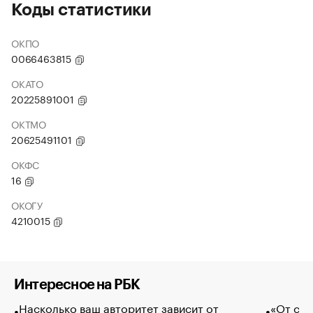
Коды статистики
ОКПО
0066463815
ОКАТО
20225891001
ОКТМО
20625491101
ОКФС
16
ОКОГУ
4210015
Интересное на РБК
Насколько ваш авторитет зависит от
«От спо