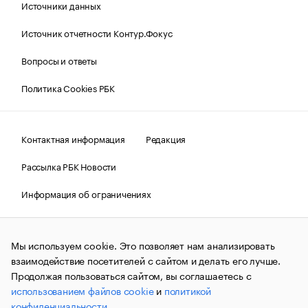
Источники данных
Источник отчетности Контур.Фокус
Вопросы и ответы
Политика Cookies РБК
Контактная информация
Редакция
Рассылка РБК Новости
Информация об ограничениях
Правовая информация
О соблюдении авторских прав
Мы используем cookie. Это позволяет нам анализировать
© АО «РОСБИЗНЕСКОНСАЛТИНГ»,
1995–2026.
Сообщения
и материалы информационного агентства «РБК»
взаимодействие посетителей с сайтом и делать его лучше.
(зарегистрировано Федеральной службой по надзору в сфере
Продолжая пользоваться сайтом, вы соглашаетесь с
связи, информационных технологий и массовых
использованием файлов cookie
и
политикой
коммуникаций (Роскомнадзор) 09.12.2015 за номером ИА
№ФС77-63848) сопровождаются пометкой «РБК». Отдельные
конфиденциальности
.