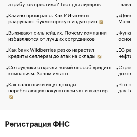
атрибутов престижа? Тест для лидеров
глава к
Казино проиграло. Как ИИ-агенты
«Деньги
разрушают букмекерскую индустрию
Маск в 
Выживают сильнейших. Почему компании
Функции
избавляются от лучших сотрудников
основ э
Как банк Wildberries резко нарастил
ЕС раз
кредиты селлерам до атак на склады
нефти —
Сотрудники открыли новый способ вредить
Стресс 
компаниям. Зачем им это
доходов
Как налоговики ищут доходы
Что обв
неработающих покупателей яхт и квартир
для Tel
Регистрация ФНС