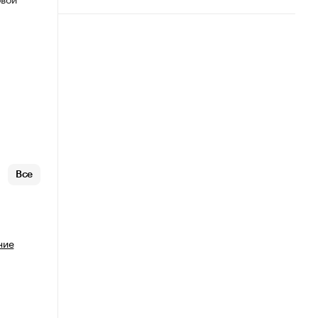
Все
ние