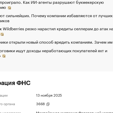
 проиграло. Как ИИ-агенты разрушают букмекерскую
рию
ют сильнейших. Почему компании избавляются от лучших
ников
к Wildberries резко нарастил кредиты селлерам до атак н
ики открыли новый способ вредить компаниям. Зачем им
оговики ищут доходы неработающих покупателей яхт и
р
рация ФНС
ации
13 ноября 2025
го органа
3668
 налогового
Межрайонная инспекция Федеральной налог