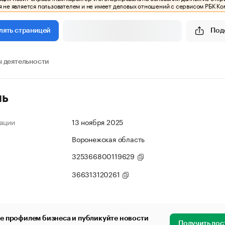
 не является пользователем и не имеет деловых отношений с сервисом РБК Ко
Под
лять страницей
 деятельности
ль
ации
13 ноября 2025
Воронежская область
325366800119629
366313120261
е профилем бизнеса и публикуйте новости
Получить дос