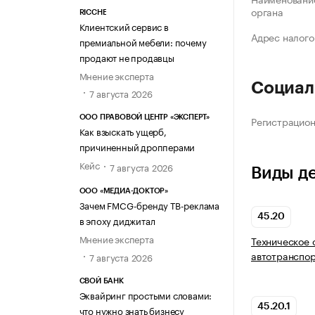
органа
RICCHE
Клиентский сервис в
Адрес налого
премиальной мебели: почему
продают не продавцы
Мнение эксперта
Социал
7 августа 2026
ООО ПРАВОВОЙ ЦЕНТР «ЭКСПЕРТ»
Регистрацио
Как взыскать ущерб,
причиненный дропперами
Кейс
7 августа 2026
Виды д
ООО «МЕДИА-ДОКТОР»
Зачем FMCG-бренду ТВ-реклама
45.20
в эпоху диджитал
Мнение эксперта
Техническое 
автотранспор
7 августа 2026
СВОЙ БАНК
Эквайринг простыми словами:
45.20.1
что нужно знать бизнесу