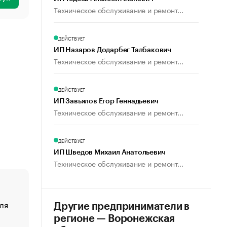
Техническое обслуживание и ремонт...
ДЕЙСТВУЕТ
ИП Назаров Додарбег Талбакович
Техническое обслуживание и ремонт...
ДЕЙСТВУЕТ
ИП Завьялов Егор Геннадьевич
Техническое обслуживание и ремонт...
ДЕЙСТВУЕТ
ИП Шведов Михаил Анатольевич
Техническое обслуживание и ремонт...
ля
«От спорта тело стареет иначе». Как живет глава ко
Другие предприниматели в
создавшей GTA
регионе — Воронежская