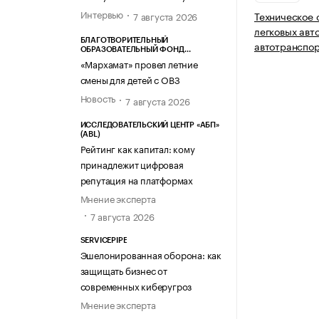
Интервью
Техническое 
7 августа 2026
легковых авт
БЛАГОТВОРИТЕЛЬНЫЙ
автотранспор
ОБРАЗОВАТЕЛЬНЫЙ ФОНД
«МАРХАМАТ»
«Мархамат» провел летние
смены для детей с ОВЗ
Новость
7 августа 2026
ИССЛЕДОВАТЕЛЬСКИЙ ЦЕНТР «АБП»
(ABL)
Рейтинг как капитал: кому
принадлежит цифровая
репутация на платформах
Мнение эксперта
7 августа 2026
SERVICEPIPE
Эшелонированная оборона: как
защищать бизнес от
современных киберугроз
Мнение эксперта