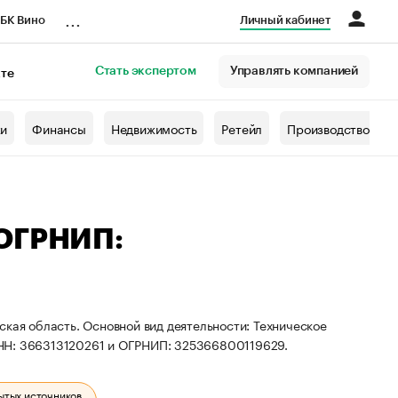
...
БК Вино
Личный кабинет
Стать экспертом
Управлять компанией
кте
азета
жи
Финансы
Недвижимость
Ретейл
Производство
 ОГРНИП:
ская область. Основной вид деятельности: Техническое
ИНН: 366313120261 и ОГРНИП: 325366800119629.
ытых источников.