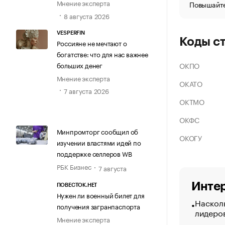
Мнение эксперта
Повышайте
8 августа 2026
VESPERFIN
Коды с
Россияне не мечтают о
богатстве: что для нас важнее
больших денег
ОКПО
Мнение эксперта
ОКАТО
7 августа 2026
ОКТМО
ОКФС
Минпромторг сообщил об
ОКОГУ
изучении властями идей по
поддержке селлеров WB
РБК Бизнес
7 августа
Интер
ПОВЕСТОК.НЕТ
Нужен ли военный билет для
Насколь
получения загранпаспорта
лидеро
Мнение эксперта