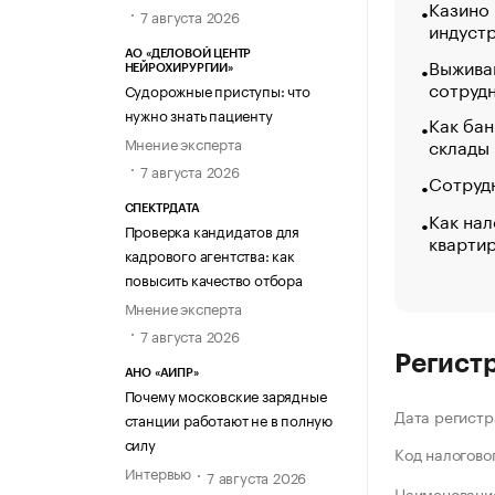
Казино
7 августа 2026
индуст
АО «ДЕЛОВОЙ ЦЕНТР
Выжива
НЕЙРОХИРУРГИИ»
сотруд
Судорожные приступы: что
нужно знать пациенту
Как бан
Мнение эксперта
склады
7 августа 2026
Сотрудн
СПЕКТРДАТА
Как нал
Проверка кандидатов для
кварти
кадрового агентства: как
повысить качество отбора
Мнение эксперта
7 августа 2026
Регист
АНО «АИПР»
Почему московские зарядные
Дата регистр
станции работают не в полную
силу
Код налогово
Интервью
7 августа 2026
Наименование