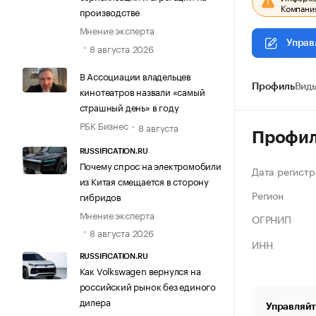
Компания
производстве
Мнение эксперта
Управ
8 августа 2026
В Ассоциации владельцев
Профиль
Виды
кинотеатров назвали «самый
страшный день» в году
РБК Бизнес
8 августа
Профи
RUSSIFICATION.RU
Почему спрос на электромобили
Дата регистр
из Китая смещается в сторону
Регион
гибридов
Мнение эксперта
ОГРНИП
8 августа 2026
ИНН
RUSSIFICATION.RU
Как Volkswagen вернулся на
российский рынок без единого
дилера
Управляйт