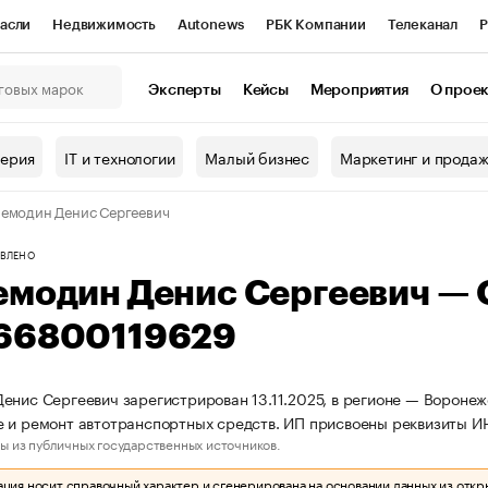
асли
Недвижимость
Autonews
РБК Компании
Телеканал
Р
К Курсы
РБК Life
Тренды
Визионеры
Национальные проекты
Эксперты
Кейсы
Мероприятия
О прое
онный клуб
Исследования
Кредитные рейтинги
Франшизы
Г
терия
IT и технологии
Малый бизнес
Маркетинг и прода
Проверка контрагентов
Политика
Экономика
Бизнес
емодин Денис Сергеевич
ы
ВЛЕНО
емодин Денис Сергеевич —
66800119629
енис Сергеевич зарегистрирован 13.11.2025, в регионе — Воронеж
 и ремонт автотранспортных средств. ИП присвоены реквизиты 
ы из публичных государственных источников.
ия носит справочный характер и сгенерирована на основании данных из откр