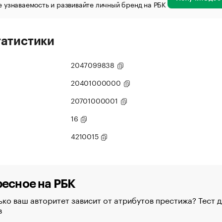
 узнаваемость и развивайте личный бренд на РБК
татистики
2047099838
20401000000
20701000001
16
4210015
есное на РБК
ко ваш авторитет зависит от атрибутов престижа? Тест д
в