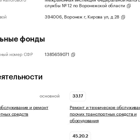
службы № 12 по Воронежской области
вой
394006, Воронеж г, Кирова ул, д 28
ьные фонды
нный номер СФР
1385659071
еятельности
33.17
ОСНОВНОЙ
обслуживание и ремонт
Ремонт и техническое обслужива
тных средств
прочих транспортных средств и
оборудования
45.20.2