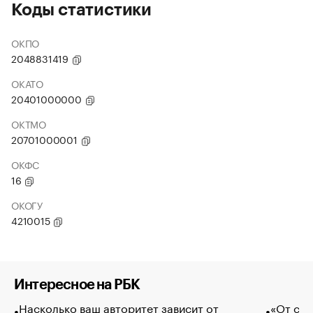
Коды статистики
ОКПО
2048831419
ОКАТО
20401000000
ОКТМО
20701000001
ОКФС
16
ОКОГУ
4210015
Интересное на РБК
Насколько ваш авторитет зависит от
«От спо