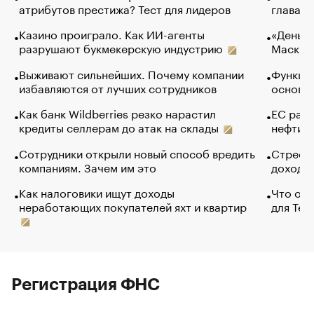
атрибутов престижа? Тест для лидеров
глава к
Казино проиграло. Как ИИ-агенты
«Деньги
разрушают букмекерскую индустрию
Маск в 
Выживают сильнейших. Почему компании
Функции
избавляются от лучших сотрудников
основ э
Как банк Wildberries резко нарастил
ЕС раз
кредиты селлерам до атак на склады
нефти —
Сотрудники открыли новый способ вредить
Стресс 
компаниям. Зачем им это
доходов
Как налоговики ищут доходы
Что обв
неработающих покупателей яхт и квартир
для Tel
Регистрация ФНС