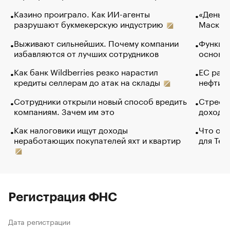
Казино проиграло. Как ИИ-агенты
«Деньги
разрушают букмекерскую индустрию
Маск в 
Выживают сильнейших. Почему компании
Функции
избавляются от лучших сотрудников
основ э
Как банк Wildberries резко нарастил
ЕС раз
кредиты селлерам до атак на склады
нефти —
Сотрудники открыли новый способ вредить
Стресс 
компаниям. Зачем им это
доходов
Как налоговики ищут доходы
Что обв
неработающих покупателей яхт и квартир
для Tel
Регистрация ФНС
Дата регистрации