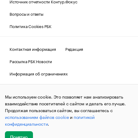
Источник отчетности Контур.Фокус
Вопросы и ответы
Политика Cookies РБК
Контактная информация
Редакция
Рассылка РБК Новости
Информация об ограничениях
Правовая информация
О соблюдении авторских прав
Мы используем cookie. Это позволяет нам анализировать
© АО «РОСБИЗНЕСКОНСАЛТИНГ»,
1995–2026.
Сообщения
и материалы информационного агентства «РБК»
взаимодействие посетителей с сайтом и делать его лучше.
(зарегистрировано Федеральной службой по надзору в сфере
Продолжая пользоваться сайтом, вы соглашаетесь с
связи, информационных технологий и массовых
использованием файлов cookie
и
политикой
коммуникаций (Роскомнадзор) 09.12.2015 за номером ИА
№ФС77-63848) сопровождаются пометкой «РБК». Отдельные
конфиденциальности
.
публикации могут содержать информацию,
не предназначенную для пользователей
до 18 лет.
companycardsfeedback@rbc.ru
Понятно