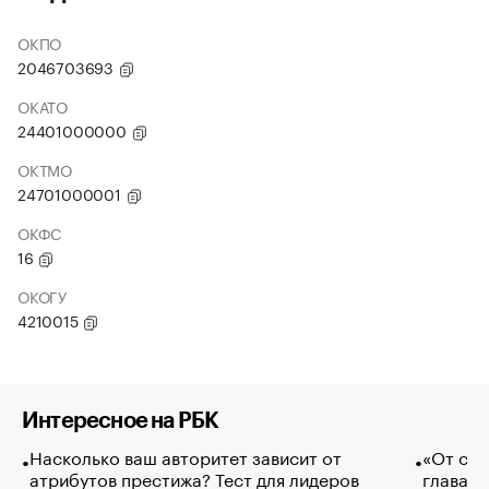
ОКПО
2046703693
ОКАТО
24401000000
ОКТМО
24701000001
ОКФС
16
ОКОГУ
4210015
Интересное на РБК
Насколько ваш авторитет зависит от
«От спо
атрибутов престижа? Тест для лидеров
глава к