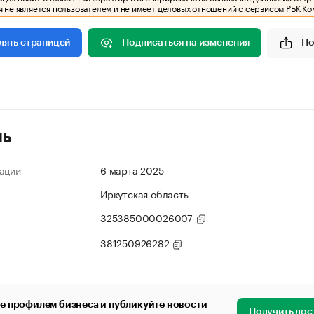
 не является пользователем и не имеет деловых отношений с сервисом РБК Ко
Подписаться на изменения
По
лять страницей
ль
ации
6 марта 2025
Иркутская область
325385000026007
381250926282
е профилем бизнеса и публикуйте новости
Получить дос