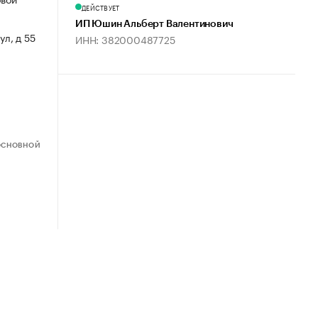
ДЕЙСТВУЕТ
ИП Юшин Альберт Валентинович
ул, д 55
ИНН: 382000487725
ОСНОВНОЙ