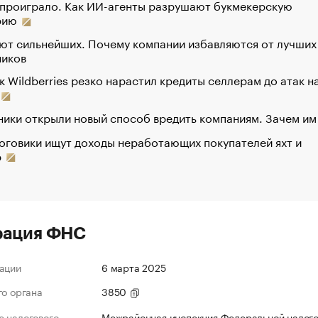
 проиграло. Как ИИ-агенты разрушают букмекерскую
рию
ют сильнейших. Почему компании избавляются от лучших
ников
к Wildberries резко нарастил кредиты селлерам до атак н
ики открыли новый способ вредить компаниям. Зачем им
оговики ищут доходы неработающих покупателей яхт и
р
рация ФНС
ации
6 марта 2025
го органа
3850
 налогового
Межрайонная инспекция Федеральной налог