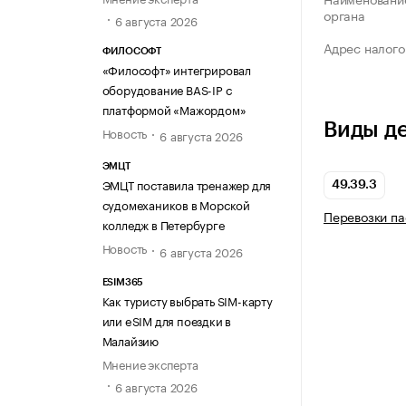
органа
6 августа 2026
Адрес налого
ФИЛОСОФТ
«Философт» интегрировал
оборудование BAS-IP с
платформой «Мажордом»
Виды д
Новость
6 августа 2026
ЭМЦТ
ЭМЦТ поставила тренажер для
49.39.3
судомехаников в Морской
Перевозки па
колледж в Петербурге
Новость
6 августа 2026
ESIM365
Как туристу выбрать SIM-карту
или eSIM для поездки в
Малайзию
Мнение эксперта
6 августа 2026