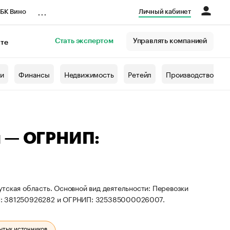
...
БК Вино
Личный кабинет
Стать экспертом
Управлять компанией
кте
азета
жи
Финансы
Недвижимость
Ретейл
Производство
ч — ОГРНИП:
тская область. Основной вид деятельности: Перевозки
НН: 381250926282 и ОГРНИП: 325385000026007.
ытых источников.