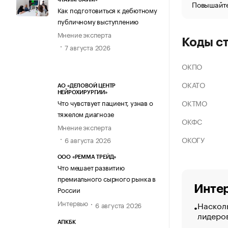
Повышайте
Как подготовиться к дебютному
публичному выступлению
Мнение эксперта
Коды с
7 августа 2026
ОКПО
ОКАТО
АО «ДЕЛОВОЙ ЦЕНТР
НЕЙРОХИРУРГИИ»
ОКТМО
Что чувствует пациент, узнав о
тяжелом диагнозе
ОКФС
Мнение эксперта
ОКОГУ
6 августа 2026
ООО «РЕММА ТРЕЙД»
Что мешает развитию
премиального сырного рынка в
Интер
России
Интервью
Насколь
6 августа 2026
лидеро
АПКБК