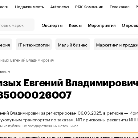
асли
Недвижимость
Autonews
РБК Компании
Телеканал
Р
К Курсы
РБК Life
Тренды
Визионеры
Национальные проекты
Эксперты
Кейсы
Мероприятия
О прое
онный клуб
Исследования
Кредитные рейтинги
Франшизы
Г
терия
IT и технологии
Малый бизнес
Маркетинг и прода
Проверка контрагентов
Политика
Экономика
Бизнес
изых Евгений Владимирович
ы
ВЛЕНО
изых Евгений Владимирови
85000026007
ений Владимирович зарегистрирован 06.03.2025, в регионе — Ирку
сухопутным транспортом по заказам. ИП присвоены реквизиты И
ы из публичных государственных источников.
ия носит справочный характер и сгенерирована на основании данных из откр