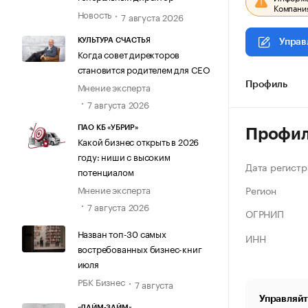
Компания
Новость
7 августа 2026
КУЛЬТУРА СЧАСТЬЯ
Управ
Когда совет директоров
становится родителем для CEO
Мнение эксперта
Профиль
7 августа 2026
ПАО КБ «УБРИР»
Профи
Какой бизнес открыть в 2026
году: ниши с высоким
Дата регистр
потенциалом
Регион
Мнение эксперта
7 августа 2026
ОГРНИП
Назван топ-30 самых
ИНН
востребованных бизнес-книг
июля
РБК Бизнес
7 августа
Управляйт
«ЛАЙМ-ЗАЙМ»