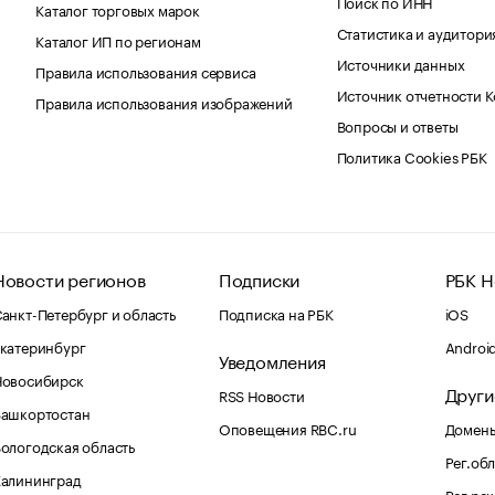
Поиск по ИНН
Каталог торговых марок
Статистика и аудитори
Каталог ИП по регионам
Источники данных
Правила использования сервиса
Источник отчетности 
Правила использования изображений
Вопросы и ответы
Политика Cookies РБК
Новости регионов
Подписки
РБК Н
анкт-Петербург и область
Подписка на РБК
iOS
катеринбург
Androi
Уведомления
Новосибирск
Други
RSS Новости
Башкортостан
Оповещения RBC.ru
Домены
ологодская область
Рег.об
Калининград
Рег.ре