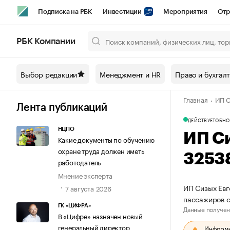
Подписка на РБК
Инвестиции
Мероприятия
Отр
Спорт
Школа управления РБК
РБК Образование
РБ
РБК Компании
Город
Стиль
Крипто
РБК Бизнес-среда
Дискусси
Выбор редакции
Менеджмент и HR
Право и бухгал
Спецпроекты СПб
Конференции СПб
Спецпроекты
Главная
ИП С
Технологии и медиа
Финансы
Рынок наличной валют
Лента публикаций
ДЕЙСТВУЕТ
ОБНО
НЦПО
ИП С
Какие документы по обучению
охране труда должен иметь
3253
работодатель
Мнение эксперта
ИП Сизых Евг
7 августа 2026
пассажиров 
ГК «ЦИФРА»
Данные получен
В «Цифре» назначен новый
генеральный директор
Информац