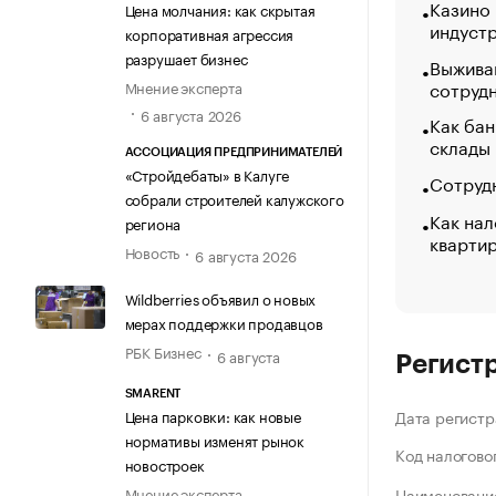
Казино
Цена молчания: как скрытая
индуст
корпоративная агрессия
разрушает бизнес
Выжива
сотруд
Мнение эксперта
6 августа 2026
Как бан
склады
АССОЦИАЦИЯ ПРЕДПРИНИМАТЕЛЕЙ
«Стройдебаты» в Калуге
Сотрудн
собрали строителей калужского
Как нал
региона
кварти
Новость
6 августа 2026
Wildberries объявил о новых
мерах поддержки продавцов
РБК Бизнес
6 августа
Регист
SMARENT
Цена парковки: как новые
Дата регистр
нормативы изменят рынок
Код налогово
новостроек
Мнение эксперта
Наименование