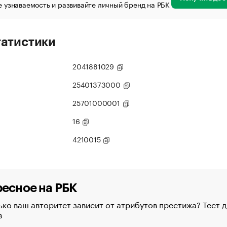
 узнаваемость и развивайте личный бренд на РБК
татистики
2041881029
25401373000
25701000001
16
4210015
есное на РБК
ко ваш авторитет зависит от атрибутов престижа? Тест д
в