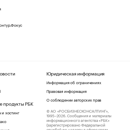
я
Контур.Фокус
овости
Юридическая информация
Информация об ограничениях
d
Правовая информация
О соблюдении авторских прав
е продукты РБК
© АО «РОСБИЗНЕСКОНСАЛТИНГ»,
 и хостинг
1995–2026.
Сообщения и материалы
информационного агентства «РБК»
лако
(зарегистрировано Федеральной
службой по надзору в сфере связи,
шения