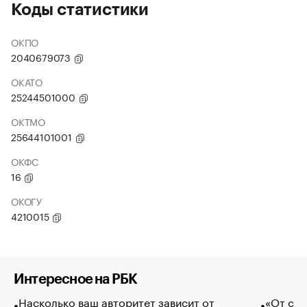
Коды статистики
ОКПО
2040679073
ОКАТО
25244501000
ОКТМО
25644101001
ОКФС
16
ОКОГУ
4210015
Интересное на РБК
Насколько ваш авторитет зависит от
«От спо