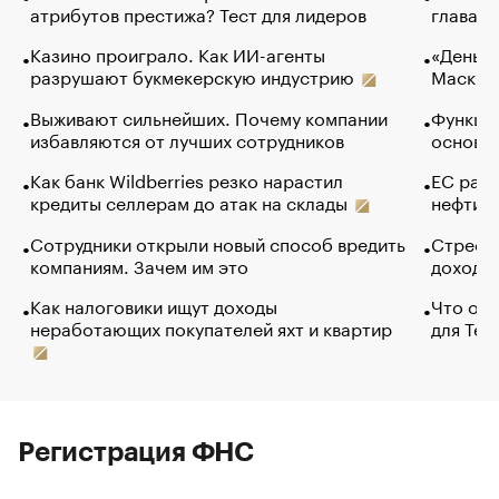
атрибутов престижа? Тест для лидеров
глава к
Казино проиграло. Как ИИ-агенты
«Деньги
разрушают букмекерскую индустрию
Маск в 
Выживают сильнейших. Почему компании
Функции
избавляются от лучших сотрудников
основ э
Как банк Wildberries резко нарастил
ЕС раз
кредиты селлерам до атак на склады
нефти —
Сотрудники открыли новый способ вредить
Стресс 
компаниям. Зачем им это
доходов
Как налоговики ищут доходы
Что обв
неработающих покупателей яхт и квартир
для Tel
Регистрация ФНС