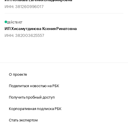
ИП Лопаева Евгения Владимировна
ИНН: 381260996017
ДЕЙСТВУЕТ
ИП Хисамутдинова Ксения Ринатовна
ИНН: 382003625557
О проекте
Поделиться новостью на РБК
Получить пробный доступ
Корпоративная подписка РБК
Стать экспертом