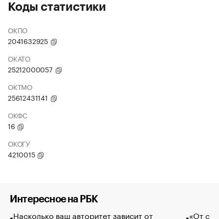
Коды статистики
ОКПО
2041632925
ОКАТО
25212000057
ОКТМО
25612431141
ОКФС
16
ОКОГУ
4210015
Интересное на РБК
Насколько ваш авторитет зависит от
«От спо