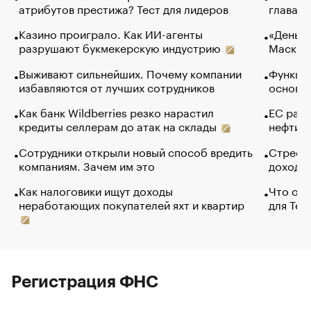
атрибутов престижа? Тест для лидеров
глава к
Казино проиграло. Как ИИ-агенты
«Деньги
разрушают букмекерскую индустрию
Маск в 
Выживают сильнейших. Почему компании
Функции
избавляются от лучших сотрудников
основ э
Как банк Wildberries резко нарастил
ЕС раз
кредиты селлерам до атак на склады
нефти —
Сотрудники открыли новый способ вредить
Стресс 
компаниям. Зачем им это
доходов
Как налоговики ищут доходы
Что обв
неработающих покупателей яхт и квартир
для Tel
Регистрация ФНС