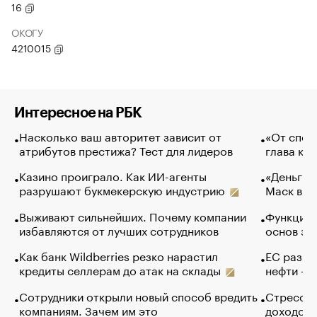
16
ОКОГУ
4210015
Интересное на РБК
Насколько ваш авторитет зависит от
«От спор
атрибутов престижа? Тест для лидеров
глава ко
Казино проиграло. Как ИИ-агенты
«Деньги б
разрушают букмекерскую индустрию
Маск в и
Выживают сильнейших. Почему компании
Функции 
избавляются от лучших сотрудников
основ эф
Как банк Wildberries резко нарастил
ЕС разре
кредиты селлерам до атак на склады
нефти — 
Сотрудники открыли новый способ вредить
Стресс о
компаниям. Зачем им это
доходов 