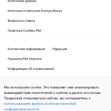
Источники данных
Источник отчетности Контур.Фокус
Вопросы и ответы
Политика Cookies РБК
Контактная информация
Редакция
Рассылка РБК Новости
Информация об ограничениях
Правовая информация
О соблюдении авторских прав
Мы используем cookie. Это позволяет нам анализировать
© АО «РОСБИЗНЕСКОНСАЛТИНГ»,
1995–2026.
Сообщения
и материалы информационного агентства «РБК»
взаимодействие посетителей с сайтом и делать его лучше.
(зарегистрировано Федеральной службой по надзору в сфере
Продолжая пользоваться сайтом, вы соглашаетесь с
связи, информационных технологий и массовых
использованием файлов cookie
и
политикой
коммуникаций (Роскомнадзор) 09.12.2015 за номером ИА
№ФС77-63848) сопровождаются пометкой «РБК». Отдельные
конфиденциальности
.