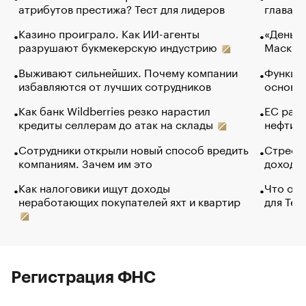
атрибутов престижа? Тест для лидеров
глава к
Казино проиграло. Как ИИ-агенты
«Деньги
разрушают букмекерскую индустрию
Маск в 
Выживают сильнейших. Почему компании
Функции
избавляются от лучших сотрудников
основ э
Как банк Wildberries резко нарастил
ЕС раз
кредиты селлерам до атак на склады
нефти —
Сотрудники открыли новый способ вредить
Стресс 
компаниям. Зачем им это
доходов
Как налоговики ищут доходы
Что обв
неработающих покупателей яхт и квартир
для Tel
Регистрация ФНС