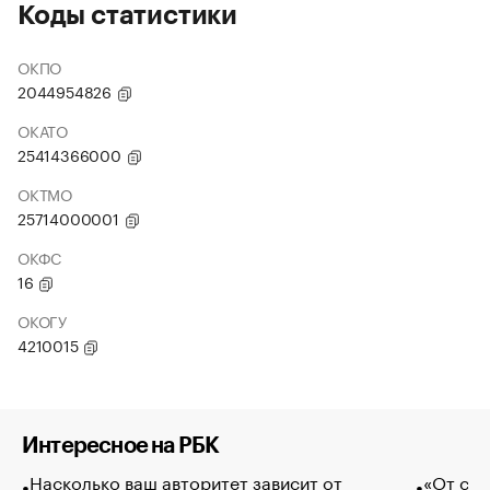
Коды статистики
ОКПО
2044954826
ОКАТО
25414366000
ОКТМО
25714000001
ОКФС
16
ОКОГУ
4210015
Интересное на РБК
Насколько ваш авторитет зависит от
«От спо