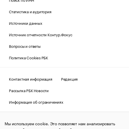
Статистика и аудитория
Источники данных
Источник отчетности Контур.Фокус
Вопросы и ответы
Политика Cookies РБК
Контактная информация
Редакция
Рассылка РБК Новости
Информация об ограничениях
Правовая информация
О соблюдении авторских прав
Мы используем cookie. Это позволяет нам анализировать
© АО «РОСБИЗНЕСКОНСАЛТИНГ»,
1995–2026.
Сообщения
и материалы информационного агентства «РБК»