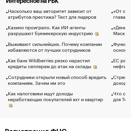
Интересное на РБК
Насколько ваш авторитет зависит от
«От спо
атрибутов престижа? Тест для лидеров
глава к
Казино проиграло. Как ИИ-агенты
«Деньги
разрушают букмекерскую индустрию
Маск в 
Выживают сильнейших. Почему компании
Функции
избавляются от лучших сотрудников
основ э
Как банк Wildberries резко нарастил
ЕС раз
кредиты селлерам до атак на склады
нефти —
Сотрудники открыли новый способ вредить
Стресс 
компаниям. Зачем им это
доходов
Как налоговики ищут доходы
Что обв
неработающих покупателей яхт и квартир
для Tel