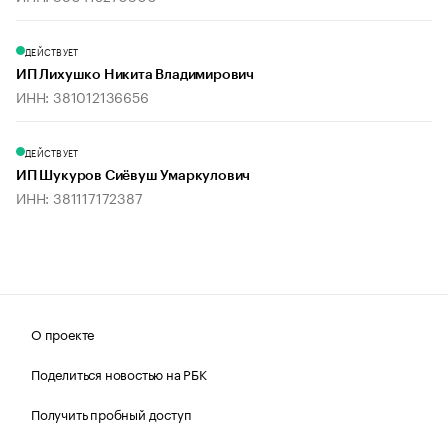
ДЕЙСТВУЕТ
ИП Лихушко Никита Владимирович
ИНН: 381012136656
ДЕЙСТВУЕТ
ИП Шукуров Сиёвуш Умаркулович
ИНН: 381117172387
О проекте
Поделиться новостью на РБК
Получить пробный доступ