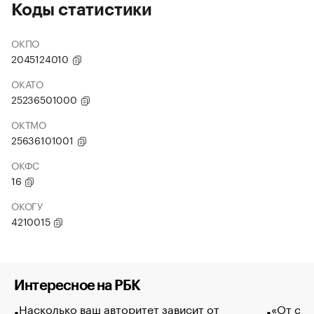
Коды статистики
ОКПО
2045124010
ОКАТО
25236501000
ОКТМО
25636101001
ОКФС
16
ОКОГУ
4210015
Интересное на РБК
Насколько ваш авторитет зависит от
«От спо