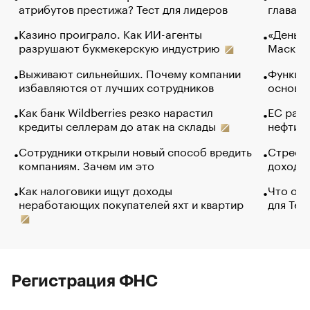
атрибутов престижа? Тест для лидеров
глава к
Казино проиграло. Как ИИ-агенты
«Деньги
разрушают букмекерскую индустрию
Маск в 
Выживают сильнейших. Почему компании
Функции
избавляются от лучших сотрудников
основ э
Как банк Wildberries резко нарастил
ЕС раз
кредиты селлерам до атак на склады
нефти —
Сотрудники открыли новый способ вредить
Стресс 
компаниям. Зачем им это
доходов
Как налоговики ищут доходы
Что обв
неработающих покупателей яхт и квартир
для Tel
Регистрация ФНС