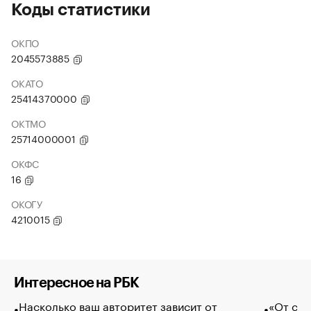
Коды статистики
ОКПО
2045573885
ОКАТО
25414370000
ОКТМО
25714000001
ОКФС
16
ОКОГУ
4210015
Интересное на РБК
Насколько ваш авторитет зависит от
«От спо