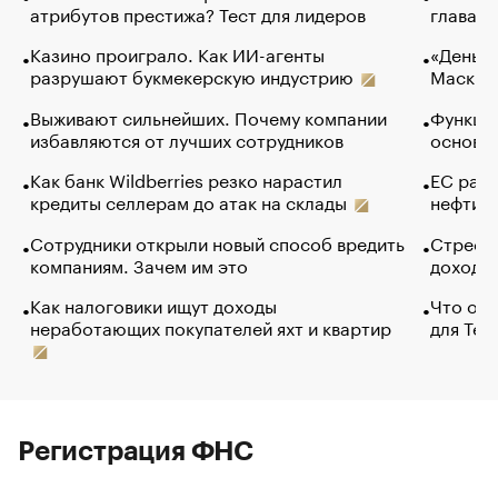
атрибутов престижа? Тест для лидеров
глава к
Казино проиграло. Как ИИ-агенты
«Деньги
разрушают букмекерскую индустрию
Маск в 
Выживают сильнейших. Почему компании
Функции
избавляются от лучших сотрудников
основ э
Как банк Wildberries резко нарастил
ЕС раз
кредиты селлерам до атак на склады
нефти —
Сотрудники открыли новый способ вредить
Стресс 
компаниям. Зачем им это
доходов
Как налоговики ищут доходы
Что обв
неработающих покупателей яхт и квартир
для Tel
Регистрация ФНС