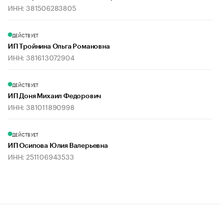
ИНН: 381506283805
ДЕЙСТВУЕТ
ИП Тройнина Ольга Романовна
ИНН: 381613072904
ДЕЙСТВУЕТ
ИП Доня Михаил Федорович
ИНН: 381011890998
ДЕЙСТВУЕТ
ИП Осипова Юлия Валерьевна
ИНН: 251106943533