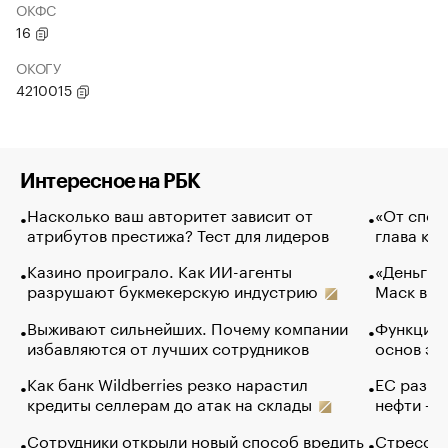
ОКФС
16
ОКОГУ
4210015
Интересное на РБК
Насколько ваш авторитет зависит от
«От спор
атрибутов престижа? Тест для лидеров
глава ко
Казино проиграло. Как ИИ-агенты
«Деньги б
разрушают букмекерскую индустрию
Маск в и
Выживают сильнейших. Почему компании
Функции 
избавляются от лучших сотрудников
основ эф
Как банк Wildberries резко нарастил
ЕС разре
кредиты селлерам до атак на склады
нефти — 
Сотрудники открыли новый способ вредить
Стресс о