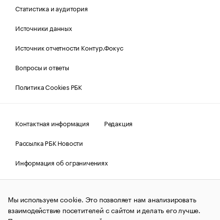
Статистика и аудитория
Источники данных
Источник отчетности Контур.Фокус
Вопросы и ответы
Политика Cookies РБК
Контактная информация
Редакция
Рассылка РБК Новости
Информация об ограничениях
Правовая информация
О соблюдении авторских прав
Мы используем cookie. Это позволяет нам анализировать
© АО «РОСБИЗНЕСКОНСАЛТИНГ»,
1995–2026.
Сообщения
и материалы информационного агентства «РБК»
взаимодействие посетителей с сайтом и делать его лучше.
(зарегистрировано Федеральной службой по надзору в сфере