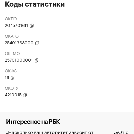
Коды статистики
ОКПО
2045701611
ОКАТО
25401368000
ОКТМО
25701000001
ОКФС
16
ОКОГУ
4210015
Интересное на РБК
Насколько ваш авторитет зависит от
«От спо