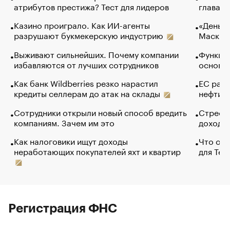
атрибутов престижа? Тест для лидеров
глава к
Казино проиграло. Как ИИ-агенты
«Деньги
разрушают букмекерскую индустрию
Маск в 
Выживают сильнейших. Почему компании
Функции
избавляются от лучших сотрудников
основ э
Как банк Wildberries резко нарастил
ЕС раз
кредиты селлерам до атак на склады
нефти —
Сотрудники открыли новый способ вредить
Стресс 
компаниям. Зачем им это
доходов
Как налоговики ищут доходы
Что обв
неработающих покупателей яхт и квартир
для Tel
Регистрация ФНС