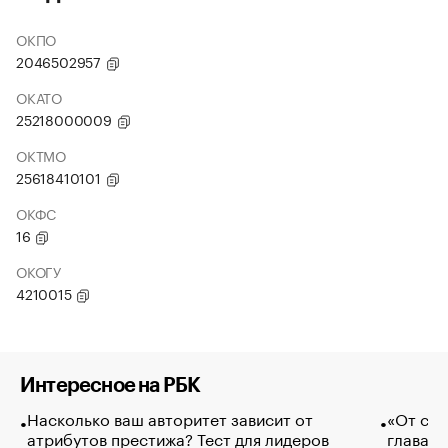
ОКПО
2046502957
ОКАТО
25218000009
ОКТМО
25618410101
ОКФС
16
ОКОГУ
4210015
Интересное на РБК
Насколько ваш авторитет зависит от
«От спо
атрибутов престижа? Тест для лидеров
глава к