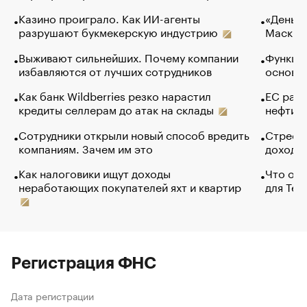
Казино проиграло. Как ИИ-агенты
«Деньги
разрушают букмекерскую индустрию
Маск в 
Выживают сильнейших. Почему компании
Функции
избавляются от лучших сотрудников
основ э
Как банк Wildberries резко нарастил
ЕС раз
кредиты селлерам до атак на склады
нефти —
Сотрудники открыли новый способ вредить
Стресс 
компаниям. Зачем им это
доходов
Как налоговики ищут доходы
Что обв
неработающих покупателей яхт и квартир
для Tel
Регистрация ФНС
Дата регистрации