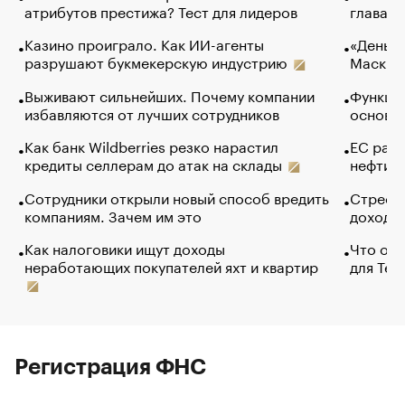
атрибутов престижа? Тест для лидеров
глава к
Казино проиграло. Как ИИ-агенты
«Деньги
разрушают букмекерскую индустрию
Маск в 
Выживают сильнейших. Почему компании
Функции
избавляются от лучших сотрудников
основ э
Как банк Wildberries резко нарастил
ЕС раз
кредиты селлерам до атак на склады
нефти —
Сотрудники открыли новый способ вредить
Стресс 
компаниям. Зачем им это
доходов
Как налоговики ищут доходы
Что обв
неработающих покупателей яхт и квартир
для Tel
Регистрация ФНС