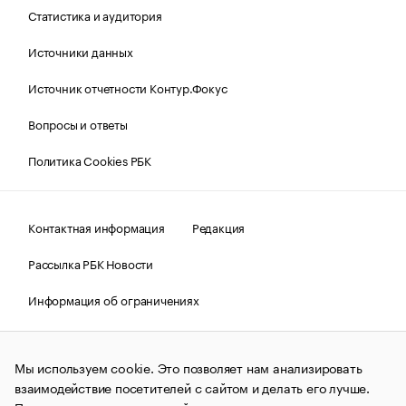
Статистика и аудитория
Источники данных
Источник отчетности Контур.Фокус
Вопросы и ответы
Политика Cookies РБК
Контактная информация
Редакция
Рассылка РБК Новости
Информация об ограничениях
Правовая информация
О соблюдении авторских прав
Мы используем cookie. Это позволяет нам анализировать
© АО «РОСБИЗНЕСКОНСАЛТИНГ»,
1995–2026.
Сообщения
и материалы информационного агентства «РБК»
взаимодействие посетителей с сайтом и делать его лучше.
(зарегистрировано Федеральной службой по надзору в сфере