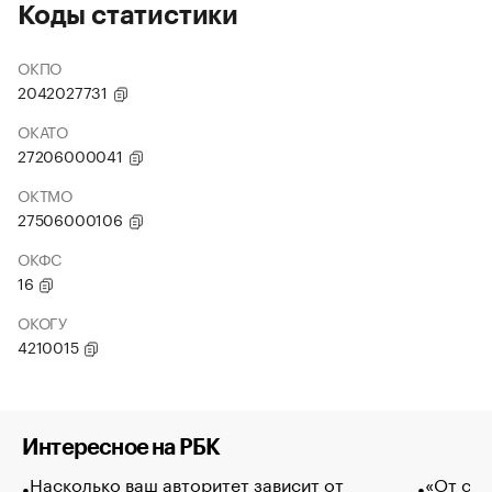
Коды статистики
ОКПО
2042027731
ОКАТО
27206000041
ОКТМО
27506000106
ОКФС
16
ОКОГУ
4210015
Интересное на РБК
Насколько ваш авторитет зависит от
«От спо