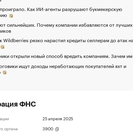
 проиграло. Как ИИ-агенты разрушают букмекерскую
рию
ют сильнейших. Почему компании избавляются от лучших
ников
к Wildberries резко нарастил кредиты селлерам до атак н
ики открыли новый способ вредить компаниям. Зачем им
оговики ищут доходы неработающих покупателей яхт и
р
рация ФНС
ации
25 апреля 2025
го органа
3900