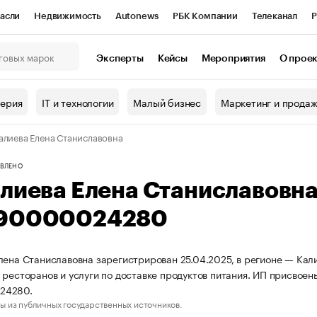
асли
Недвижимость
Autonews
РБК Компании
Телеканал
Р
К Курсы
РБК Life
Тренды
Визионеры
Национальные проекты
Эксперты
Кейсы
Мероприятия
О прое
онный клуб
Исследования
Кредитные рейтинги
Франшизы
Г
терия
IT и технологии
Малый бизнес
Маркетинг и прода
Проверка контрагентов
Политика
Экономика
Бизнес
алиева Елена Станиславовна
ы
ВЛЕНО
алиева Елена Станиславовн
90000024280
лена Станиславовна зарегистрирован 25.04.2025, в регионе — Кал
 ресторанов и услуги по доставке продуктов питания. ИП присво
24280.
ы из публичных государственных источников.