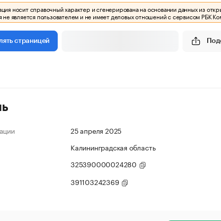
ия носит справочный характер и сгенерирована на основании данных из откр
 не является пользователем и не имеет деловых отношений с сервисом РБК Ко
Под
лять страницей
ль
ации
25 апреля 2025
Калининградская область
325390000024280
391103242369