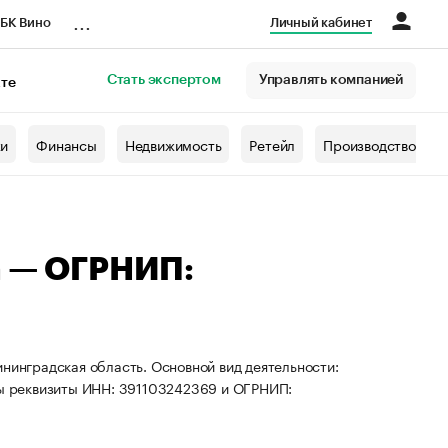
...
БК Вино
Личный кабинет
Стать экспертом
Управлять компанией
кте
азета
жи
Финансы
Недвижимость
Ретейл
Производство
а — ОГРНИП:
ининградская область. Основной вид деятельности:
ены реквизиты ИНН: 391103242369 и ОГРНИП: