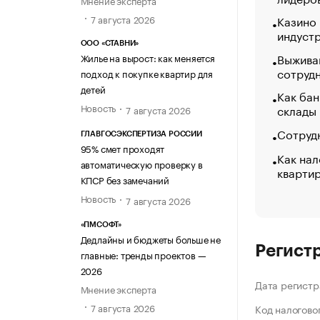
Мнение эксперта
7 августа 2026
Казино
индуст
ООО «СТАВНИ»
Выжива
Жилье на вырост: как меняется
сотруд
подход к покупке квартир для
детей
Как бан
Новость
склады
7 августа 2026
Сотрудн
ГЛАВГОСЭКСПЕРТИЗА РОССИИ
95% смет проходят
Как нал
автоматическую проверку в
кварти
КПСР без замечаний
Новость
7 августа 2026
«ПМСОФТ»
Дедлайны и бюджеты больше не
Регист
главные: тренды проектов —
2026
Дата регистр
Мнение эксперта
7 августа 2026
Код налогово