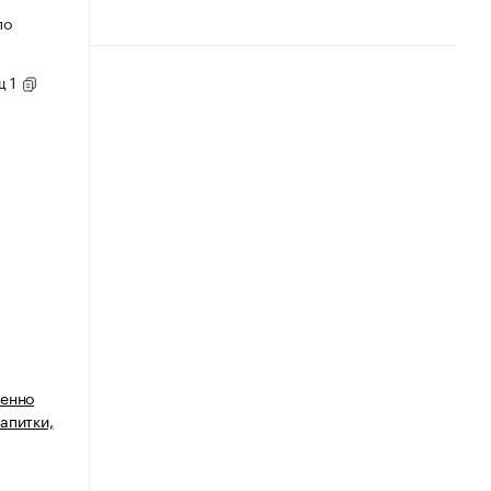
по
щ 1
венно
апитки,