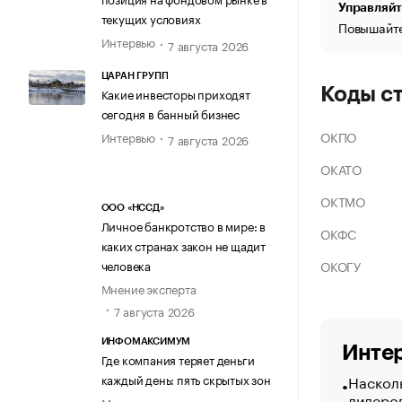
Управляйт
текущих условиях
Повышайте
Интервью
7 августа 2026
ЦАРАН ГРУПП
Коды с
Какие инвесторы приходят
сегодня в банный бизнес
ОКПО
Интервью
7 августа 2026
ОКАТО
ОКТМО
ООО «НССД»
Личное банкротство в мире: в
ОКФС
каких странах закон не щадит
ОКОГУ
человека
Мнение эксперта
7 августа 2026
ИНФОМАКСИМУМ
Интер
Где компания теряет деньги
Насколь
каждый день: пять скрытых зон
лидеро