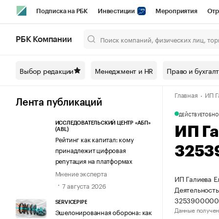
Подписка на РБК
Инвестиции
Мероприятия
Отр
Спорт
Школа управления РБК
РБК Образование
РБ
РБК Компании
Город
Стиль
Крипто
РБК Бизнес-среда
Дискусси
Выбор редакции
Менеджмент и HR
Право и бухгал
Спецпроекты СПб
Конференции СПб
Спецпроекты
Главная
ИП Г
Технологии и медиа
Финансы
Рынок наличной валют
Лента публикаций
ДЕЙСТВУЕТ
ОБНО
ИССЛЕДОВАТЕЛЬСКИЙ ЦЕНТР «АБП»
ИП Г
(ABL)
Рейтинг как капитал: кому
3253
принадлежит цифровая
репутация на платформах
Мнение эксперта
ИП Галиева Е
7 августа 2026
Деятельность
3253900000
SERVICEPIPE
Данные получен
Эшелонированная оборона: как