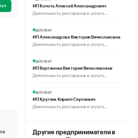
туп
ИП Копоть Алексей Александрович
Деятельность ресторанов и услуги...
ДЕЙСТВУЕТ
ИП Александрова Виктория Вячеславовна
Деятельность ресторанов и услуги...
ДЕЙСТВУЕТ
ИП Вартанова Виктория Вячеславовна
Деятельность ресторанов и услуги...
ДЕЙСТВУЕТ
ИП Круглик Кирилл Сергеевич
Деятельность ресторанов и услуги...
ля
«От спорта тело стареет иначе». Как живет глава ко
Другие предприниматели в
создавшей GTA