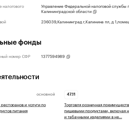
 налогового
Управление Федеральной налоговой службы 
Калининградской области
вой
236039,Калининград г,Калинина пл, д 1,поме
ьные фонды
нный номер СФР
1377594989
еятельности
47.11
ОСНОВНОЙ
 ресторанов и услуги по
Торговля розничная преимущест
дуктов питания
пищевыми продуктами, включая н
и табачными изделиями в не…