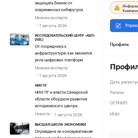
защищать бизнес от
Информац
современных киберугроз
Компания
Мнение эксперта
7 августа 2026
Управ
ИССЛЕДОВАТЕЛЬСКИЙ ЦЕНТР «АБП»
(ABL)
От посредника к
Профиль
инфраструктуре: как меняется
роль цифровых платформ
Профи
Мнение эксперта
7 августа 2026
Дата регистр
НИИ ПГ
Регион
НИИ ПГ и власти Самарской
области обсудили развитие
ОГРНИП
исторического центра
ИНН
Новость
7 августа 2026
ВЫСШАЯ ШКОЛА ЭКОНОМИКИ
Оправдана ли консервативная
позиция на фондовом рынке в