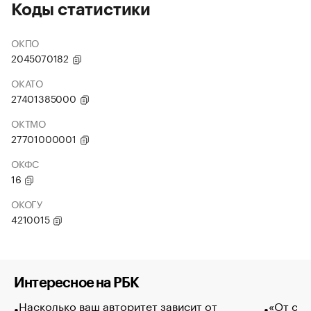
Коды статистики
ОКПО
2045070182
ОКАТО
27401385000
ОКТМО
27701000001
ОКФС
16
ОКОГУ
4210015
Интересное на РБК
Насколько ваш авторитет зависит от
«От спо