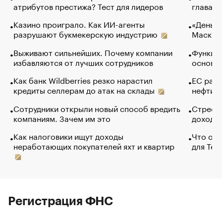
атрибутов престижа? Тест для лидеров
глава к
Казино проиграло. Как ИИ-агенты
«Деньги
разрушают букмекерскую индустрию
Маск в 
Выживают сильнейших. Почему компании
Функции
избавляются от лучших сотрудников
основ э
Как банк Wildberries резко нарастил
ЕС раз
кредиты селлерам до атак на склады
нефти —
Сотрудники открыли новый способ вредить
Стресс 
компаниям. Зачем им это
доходов
Как налоговики ищут доходы
Что обв
неработающих покупателей яхт и квартир
для Tel
Регистрация ФНС