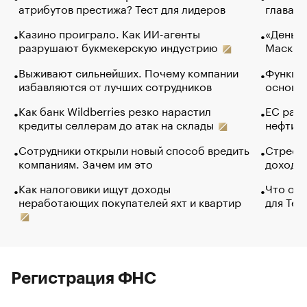
атрибутов престижа? Тест для лидеров
глава к
Казино проиграло. Как ИИ-агенты
«Деньги
разрушают букмекерскую индустрию
Маск в 
Выживают сильнейших. Почему компании
Функции
избавляются от лучших сотрудников
основ э
Как банк Wildberries резко нарастил
ЕС раз
кредиты селлерам до атак на склады
нефти —
Сотрудники открыли новый способ вредить
Стресс 
компаниям. Зачем им это
доходов
Как налоговики ищут доходы
Что обв
неработающих покупателей яхт и квартир
для Tel
Регистрация ФНС