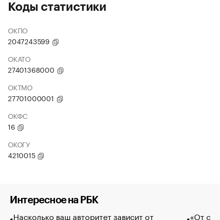
Коды статистики
ОКПО
2047243599
ОКАТО
27401368000
ОКТМО
27701000001
ОКФС
16
ОКОГУ
4210015
Интересное на РБК
Насколько ваш авторитет зависит от
«От спо