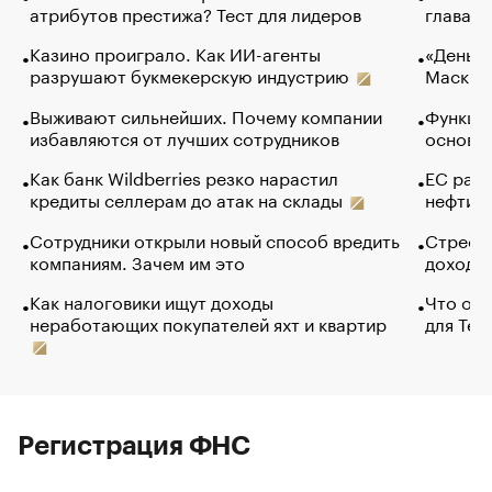
атрибутов престижа? Тест для лидеров
глава к
Казино проиграло. Как ИИ-агенты
«Деньги
разрушают букмекерскую индустрию
Маск в 
Выживают сильнейших. Почему компании
Функции
избавляются от лучших сотрудников
основ э
Как банк Wildberries резко нарастил
ЕС раз
кредиты селлерам до атак на склады
нефти —
Сотрудники открыли новый способ вредить
Стресс 
компаниям. Зачем им это
доходов
Как налоговики ищут доходы
Что обв
неработающих покупателей яхт и квартир
для Tel
Регистрация ФНС