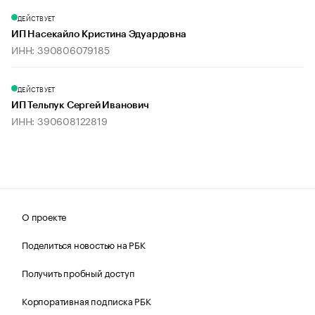
ДЕЙСТВУЕТ
ИП Насекайло Кристина Эдуардовна
ИНН: 390806079185
ДЕЙСТВУЕТ
ИП Тельпук Сергей Иванович
ИНН: 390608122819
О проекте
Поделиться новостью на РБК
Получить пробный доступ
Корпоративная подписка РБК