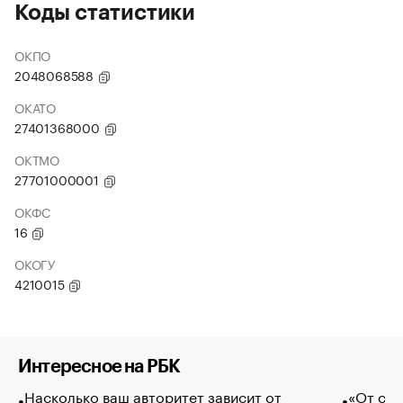
Коды статистики
ОКПО
2048068588
ОКАТО
27401368000
ОКТМО
27701000001
ОКФС
16
ОКОГУ
4210015
Интересное на РБК
Насколько ваш авторитет зависит от
«От спо