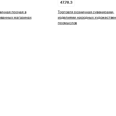
47.78.3
ничная прочая в
Торговля розничная сувенирами,
ованных магазинах
изделиями народных художестве
промыслов