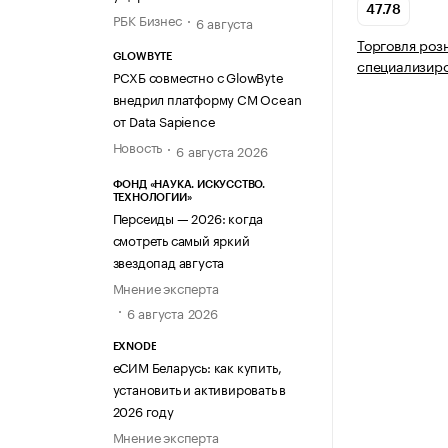
47.78
РБК Бизнес
6 августа
Торговля роз
GLOWBYTE
специализир
РСХБ совместно с GlowByte
внедрил платформу CM Ocean
от Data Sapience
Новость
6 августа 2026
ФОНД «НАУКА. ИСКУССТВО.
ТЕХНОЛОГИИ»
Персеиды — 2026: когда
смотреть самый яркий
звездопад августа
Мнение эксперта
6 августа 2026
EXNODE
еСИМ Беларусь: как купить,
установить и активировать в
2026 году
Мнение эксперта