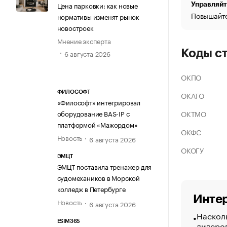
Цена парковки: как новые
Управляйт
Повышайте
нормативы изменят рынок
новостроек
Мнение эксперта
Коды с
6 августа 2026
ОКПО
ФИЛОСОФТ
ОКАТО
«Философт» интегрировал
ОКТМО
оборудование BAS-IP с
платформой «Мажордом»
ОКФС
Новость
6 августа 2026
ОКОГУ
ЭМЦТ
ЭМЦТ поставила тренажер для
судомехаников в Морской
колледж в Петербурге
Интер
Новость
6 августа 2026
Насколь
ESIM365
лидеро