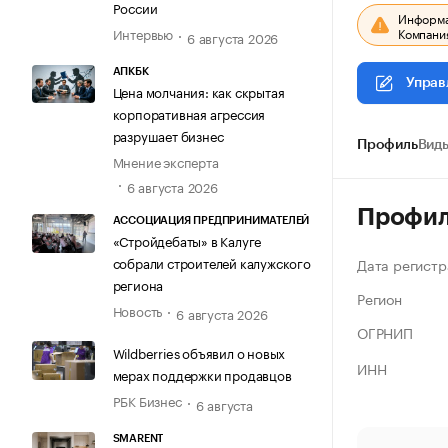
России
Информац
Компания
Интервью
6 августа 2026
АПКБК
Управ
Цена молчания: как скрытая
корпоративная агрессия
разрушает бизнес
Профиль
Виды
Мнение эксперта
6 августа 2026
Профи
АССОЦИАЦИЯ ПРЕДПРИНИМАТЕЛЕЙ
«Стройдебаты» в Калуге
собрали строителей калужского
Дата регистр
региона
Регион
Новость
6 августа 2026
ОГРНИП
Wildberries объявил о новых
ИНН
мерах поддержки продавцов
РБК Бизнес
6 августа
SMARENT