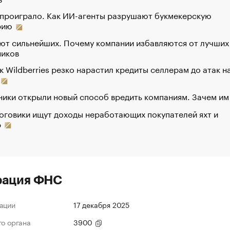
 проиграло. Как ИИ-агенты разрушают букмекерскую
рию
ют сильнейших. Почему компании избавляются от лучших
ников
к Wildberries резко нарастил кредиты селлерам до атак н
ики открыли новый способ вредить компаниям. Зачем им
оговики ищут доходы неработающих покупателей яхт и
р
рация ФНС
ации
17 декабря 2025
го органа
3900