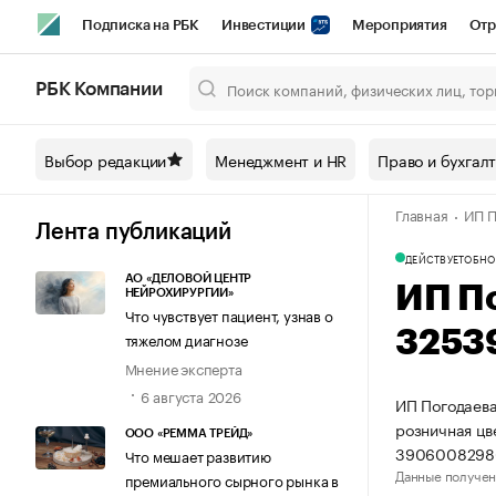
Подписка на РБК
Инвестиции
Мероприятия
Отр
Спорт
Школа управления РБК
РБК Образование
РБ
РБК Компании
Город
Стиль
Крипто
РБК Бизнес-среда
Дискусси
Выбор редакции
Менеджмент и HR
Право и бухгал
Спецпроекты СПб
Конференции СПб
Спецпроекты
Главная
ИП П
Технологии и медиа
Финансы
Рынок наличной валют
Лента публикаций
ДЕЙСТВУЕТ
ОБНО
АО «ДЕЛОВОЙ ЦЕНТР
ИП П
НЕЙРОХИРУРГИИ»
Что чувствует пациент, узнав о
3253
тяжелом диагнозе
Мнение эксперта
6 августа 2026
ИП Погодаева
розничная цв
ООО «РЕММА ТРЕЙД»
39060082980
Что мешает развитию
Данные получен
премиального сырного рынка в