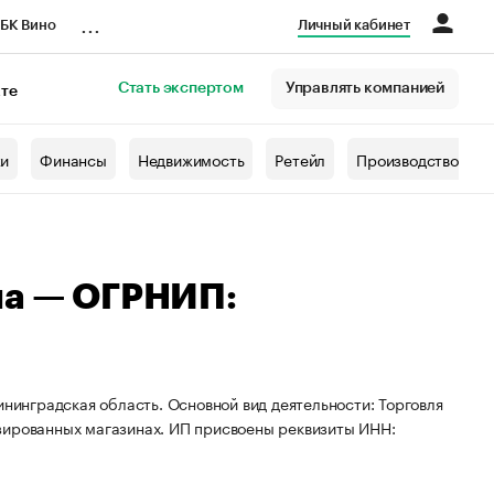
...
БК Вино
Личный кабинет
Стать экспертом
Управлять компанией
кте
азета
жи
Финансы
Недвижимость
Ретейл
Производство
на — ОГРНИП:
ининградская область. Основной вид деятельности: Торговля
зированных магазинах. ИП присвоены реквизиты ИНН: