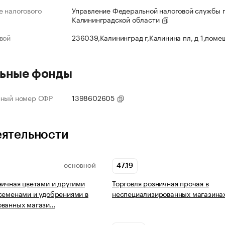
 налогового
Управление Федеральной налоговой службы 
Калининградской области
вой
236039,Калининград г,Калинина пл, д 1,поме
ьные фонды
нный номер СФР
1398602605
еятельности
47.19
ОСНОВНОЙ
ничная цветами и другими
Торговля розничная прочая в
семенами и удобрениями в
неспециализированных магазина
ованных магази…