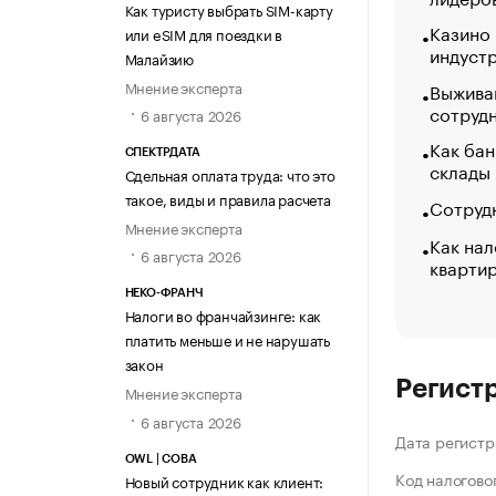
Как туристу выбрать SIM-карту
Казино
или eSIM для поездки в
индуст
Малайзию
Мнение эксперта
Выжива
сотруд
6 августа 2026
Как бан
СПЕКТРДАТА
склады
Сдельная оплата труда: что это
такое, виды и правила расчета
Сотрудн
Мнение эксперта
Как нал
6 августа 2026
кварти
НЕКО-ФРАНЧ
Налоги во франчайзинге: как
платить меньше и не нарушать
закон
Регист
Мнение эксперта
6 августа 2026
Дата регистр
OWL | СОВА
Код налогово
Новый сотрудник как клиент: