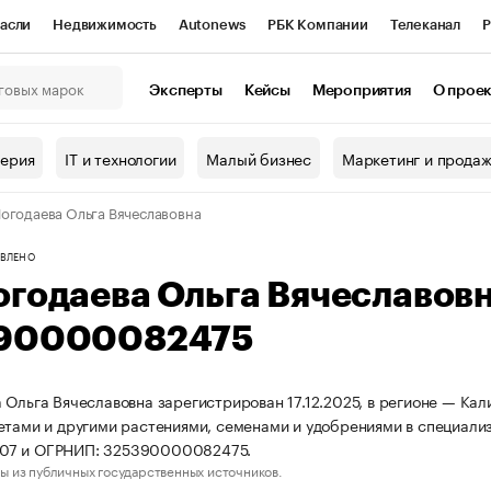
асли
Недвижимость
Autonews
РБК Компании
Телеканал
Р
К Курсы
РБК Life
Тренды
Визионеры
Национальные проекты
Эксперты
Кейсы
Мероприятия
О прое
онный клуб
Исследования
Кредитные рейтинги
Франшизы
Г
терия
IT и технологии
Малый бизнес
Маркетинг и прода
Проверка контрагентов
Политика
Экономика
Бизнес
огодаева Ольга Вячеславовна
ы
ВЛЕНО
огодаева Ольга Вячеславов
90000082475
 Ольга Вячеславовна зарегистрирован 17.12.2025, в регионе — Кал
етами и другими растениями, семенами и удобрениями в специали
7 и ОГРНИП: 325390000082475.
ы из публичных государственных источников.