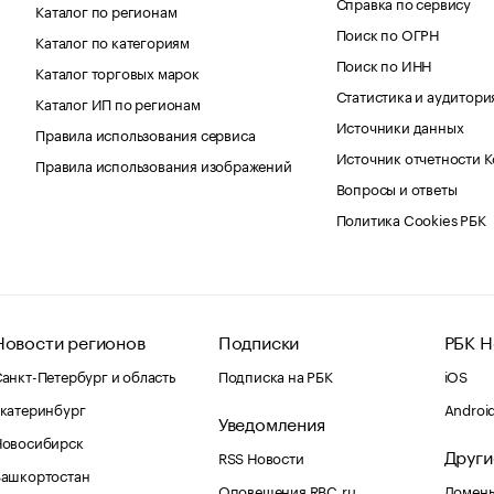
Справка по сервису
Каталог по регионам
Поиск по ОГРН
Каталог по категориям
Поиск по ИНН
Каталог торговых марок
Статистика и аудитори
Каталог ИП по регионам
Источники данных
Правила использования сервиса
Источник отчетности 
Правила использования изображений
Вопросы и ответы
Политика Cookies РБК
Новости регионов
Подписки
РБК Н
анкт-Петербург и область
Подписка на РБК
iOS
катеринбург
Androi
Уведомления
Новосибирск
Други
RSS Новости
Башкортостан
Оповещения RBC.ru
Домены