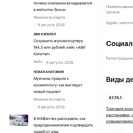
почему компании вкладываются
Наименование
в welcome-боксы
органа
Мнение эксперта
Адрес налого
6 августа 2026
АВИ КЭПИТАЛ
Сохранить агроэкспортеру
Социал
194,5 млн рублей: кейс «АВИ
Кэпитал»
Регистрацио
Кейс
6 августа 2026
НОВАЯ АНАТОМИЯ
Мужчины пришли к
Виды д
косметологу: как выглядит
новый пациент
Мнение эксперта
47.76.1
6 августа 2026
Торговля роз
растениями, 
В Wildberries рассказали, как
специализир
предпринимателям подтвердить
ущерб от атак