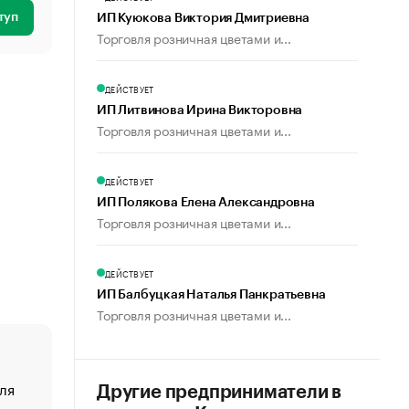
туп
ИП Куюкова Виктория Дмитриевна
Торговля розничная цветами и...
ДЕЙСТВУЕТ
ИП Литвинова Ирина Викторовна
Торговля розничная цветами и...
ДЕЙСТВУЕТ
ИП Полякова Елена Александровна
Торговля розничная цветами и...
ДЕЙСТВУЕТ
ИП Балбуцкая Наталья Панкратьевна
Торговля розничная цветами и...
ля
«От спорта тело стареет иначе». Как живет глава ко
Другие предприниматели в
создавшей GTA