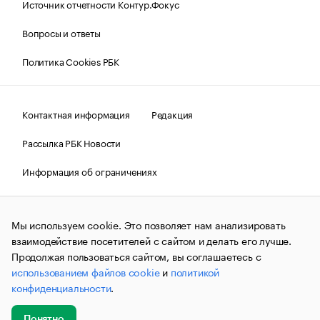
Источник отчетности Контур.Фокус
Вопросы и ответы
Политика Cookies РБК
Контактная информация
Редакция
Рассылка РБК Новости
Информация об ограничениях
Правовая информация
О соблюдении авторских прав
Мы используем cookie. Это позволяет нам анализировать
© АО «РОСБИЗНЕСКОНСАЛТИНГ»,
1995–2026.
Сообщения
и материалы информационного агентства «РБК»
взаимодействие посетителей с сайтом и делать его лучше.
(зарегистрировано Федеральной службой по надзору в сфере
Продолжая пользоваться сайтом, вы соглашаетесь с
связи, информационных технологий и массовых
использованием файлов cookie
и
политикой
коммуникаций (Роскомнадзор) 09.12.2015 за номером ИА
№ФС77-63848) сопровождаются пометкой «РБК». Отдельные
конфиденциальности
.
публикации могут содержать информацию,
не предназначенную для пользователей
до 18 лет.
companycardsfeedback@rbc.ru
Понятно