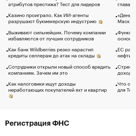
атрибутов престижа? Тест для лидеров
глава к
Казино проиграло. Как ИИ-агенты
«Деньги
разрушают букмекерскую индустрию
Маск в 
Выживают сильнейших. Почему компании
Функции
избавляются от лучших сотрудников
основ э
Как банк Wildberries резко нарастил
ЕС раз
кредиты селлерам до атак на склады
нефти —
Сотрудники открыли новый способ вредить
Стресс 
компаниям. Зачем им это
доходов
Как налоговики ищут доходы
Что обв
неработающих покупателей яхт и квартир
для Tel
Регистрация ФНС