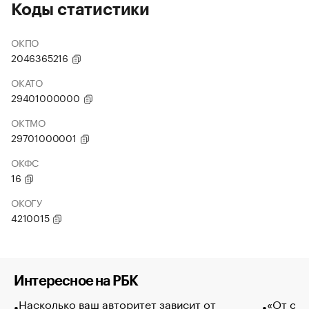
Коды статистики
ОКПО
2046365216
ОКАТО
29401000000
ОКТМО
29701000001
ОКФС
16
ОКОГУ
4210015
Интересное на РБК
Насколько ваш авторитет зависит от
«От спо