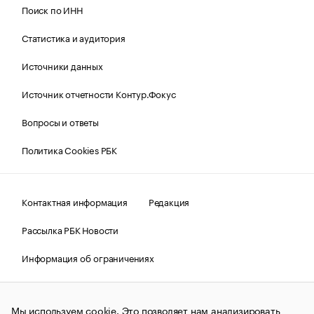
Поиск по ИНН
Статистика и аудитория
Источники данных
Источник отчетности Контур.Фокус
Вопросы и ответы
Политика Cookies РБК
Контактная информация
Редакция
Рассылка РБК Новости
Информация об ограничениях
Правовая информация
О соблюдении авторских прав
Мы используем cookie. Это позволяет нам анализировать
© АО «РОСБИЗНЕСКОНСАЛТИНГ»,
1995–2026.
Сообщения