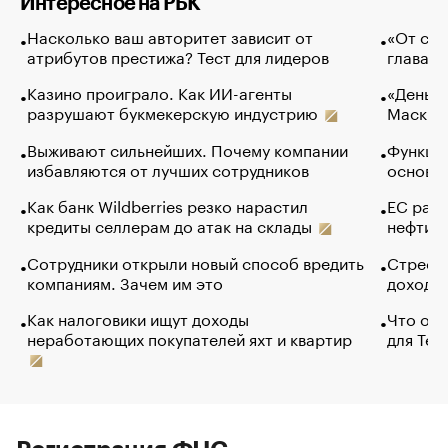
Интересное на РБК
Насколько ваш авторитет зависит от
«От спо
атрибутов престижа? Тест для лидеров
глава к
Казино проиграло. Как ИИ-агенты
«Деньги
разрушают букмекерскую индустрию
Маск в 
Выживают сильнейших. Почему компании
Функции
избавляются от лучших сотрудников
основ э
Как банк Wildberries резко нарастил
ЕС раз
кредиты селлерам до атак на склады
нефти —
Сотрудники открыли новый способ вредить
Стресс 
компаниям. Зачем им это
доходов
Как налоговики ищут доходы
Что обв
неработающих покупателей яхт и квартир
для Tel