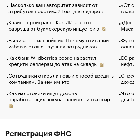
Насколько ваш авторитет зависит от
«От спо
атрибутов престижа? Тест для лидеров
глава к
Казино проиграло. Как ИИ-агенты
«Деньги
разрушают букмекерскую индустрию
Маск в 
Выживают сильнейших. Почему компании
Функции
избавляются от лучших сотрудников
основ э
Как банк Wildberries резко нарастил
ЕС раз
кредиты селлерам до атак на склады
нефти —
Сотрудники открыли новый способ вредить
Стресс 
компаниям. Зачем им это
доходов
Как налоговики ищут доходы
Что обв
неработающих покупателей яхт и квартир
для Tel
Регистрация ФНС