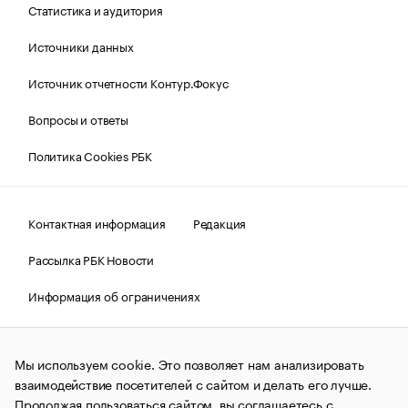
Статистика и аудитория
Источники данных
Источник отчетности Контур.Фокус
Вопросы и ответы
Политика Cookies РБК
Контактная информация
Редакция
Рассылка РБК Новости
Информация об ограничениях
Правовая информация
О соблюдении авторских прав
Мы используем cookie. Это позволяет нам анализировать
© АО «РОСБИЗНЕСКОНСАЛТИНГ»,
1995–2026.
Сообщения
и материалы информационного агентства «РБК»
взаимодействие посетителей с сайтом и делать его лучше.
(зарегистрировано Федеральной службой по надзору в сфере
Продолжая пользоваться сайтом, вы соглашаетесь с