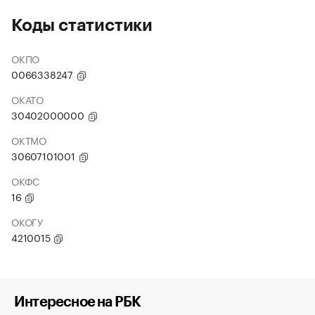
Коды статистики
ОКПО
0066338247
ОКАТО
30402000000
ОКТМО
30607101001
ОКФС
16
ОКОГУ
4210015
Интересное на РБК