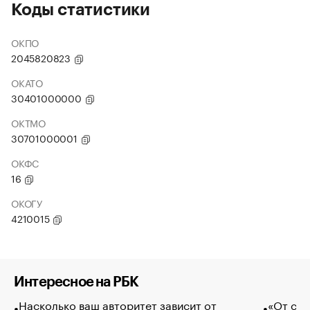
Коды статистики
ОКПО
2045820823
ОКАТО
30401000000
ОКТМО
30701000001
ОКФС
16
ОКОГУ
4210015
Интересное на РБК
Насколько ваш авторитет зависит от
«От спо