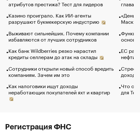
атрибутов престижа? Тест для лидеров
глава к
Казино проиграло. Как ИИ-агенты
«Деньги
разрушают букмекерскую индустрию
Маск в 
Выживают сильнейших. Почему компании
Функции
избавляются от лучших сотрудников
основ э
Как банк Wildberries резко нарастил
ЕС раз
кредиты селлерам до атак на склады
нефти —
Сотрудники открыли новый способ вредить
Стресс 
компаниям. Зачем им это
доходов
Как налоговики ищут доходы
Что обв
неработающих покупателей яхт и квартир
для Tel
Регистрация ФНС