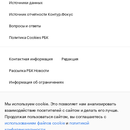
Источники данных
Источник отчетности Контур.Фокус
Вопросы и ответы
Политика Cookies РБК
Контактная информация
Редакция
Рассылка РБК Новости
Информация об ограничениях
Правовая информация
О соблюдении авторских прав
Мы используем cookie. Это позволяет нам анализировать
© АО «РОСБИЗНЕСКОНСАЛТИНГ»,
1995–2026.
Сообщения
и материалы информационного агентства «РБК»
взаимодействие посетителей с сайтом и делать его лучше.
(зарегистрировано Федеральной службой по надзору в сфере
Продолжая пользоваться сайтом, вы соглашаетесь с
связи, информационных технологий и массовых
использованием файлов cookie
и
политикой
коммуникаций (Роскомнадзор) 09.12.2015 за номером ИА
№ФС77-63848) сопровождаются пометкой «РБК». Отдельные
конфиденциальности
.