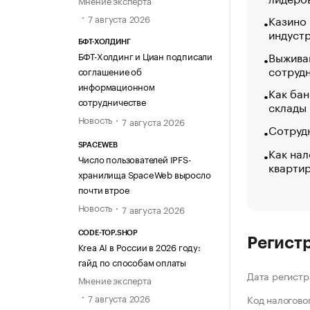
Мнение эксперта
7 августа 2026
Казино
индуст
БФТ-ХОЛДИНГ
Выжива
БФТ-Холдинг и Циан подписали
сотруд
соглашение об
информационном
Как бан
сотрудничестве
склады
Новость
7 августа 2026
Сотрудн
SPACEWEB
Как нал
Число пользователей IPFS-
кварти
хранилища SpaceWeb выросло
почти втрое
Новость
7 августа 2026
CODE-TOP.SHOP
Регист
Krea AI в России в 2026 году:
гайд по способам оплаты
Дата регистр
Мнение эксперта
7 августа 2026
Код налогово