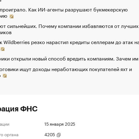
 проиграло. Как ИИ-агенты разрушают букмекерскую
рию
ют сильнейших. Почему компании избавляются от лучших
ников
к Wildberries резко нарастил кредиты селлерам до атак н
ики открыли новый способ вредить компаниям. Зачем им
оговики ищут доходы неработающих покупателей яхт и
р
рация ФНС
ации
15 января 2025
го органа
4205