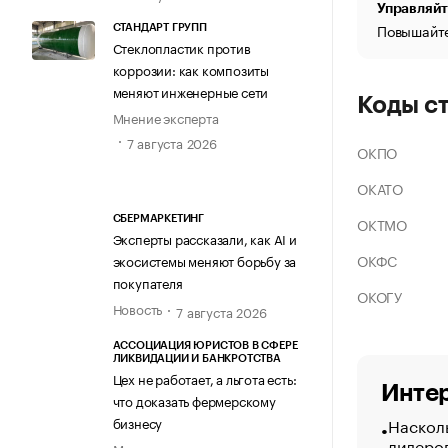
Управляйт
Повышайте
СТАНДАРТ ГРУПП
Стеклопластик против
коррозии: как композиты
меняют инженерные сети
Коды с
Мнение эксперта
7 августа 2026
ОКПО
ОКАТО
ОКТМО
СБЕРМАРКЕТИНГ
Эксперты рассказали, как AI и
ОКФС
экосистемы меняют борьбу за
покупателя
ОКОГУ
Новость
7 августа 2026
АССОЦИАЦИЯ ЮРИСТОВ В СФЕРЕ
ЛИКВИДАЦИИ И БАНКРОТСТВА
Цех не работает, а льгота есть:
Интер
что доказать фермерскому
Насколь
бизнесу
лидеро