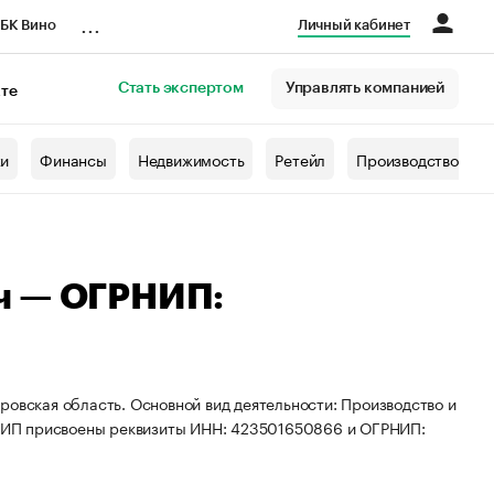
...
БК Вино
Личный кабинет
Стать экспертом
Управлять компанией
кте
азета
жи
Финансы
Недвижимость
Ретейл
Производство
ч — ОГРНИП:
ровская область. Основной вид деятельности: Производство и
а. ИП присвоены реквизиты ИНН: 423501650866 и ОГРНИП: