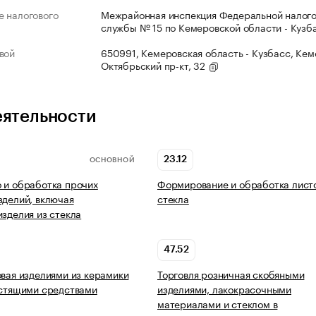
 налогового
Межрайонная инспекция Федеральной налог
службы № 15 по Кемеровской области - Кузб
вой
650991, Кемеровская область - Кузбасс, Кеме
Октябрьский пр-кт, 32
еятельности
23.12
ОСНОВНОЙ
 и обработка прочих
Формирование и обработка лист
зделий, включая
стекла
изделия из стекла
47.52
овая изделиями из керамики
Торговля розничная скобяными
истящими средствами
изделиями, лакокрасочными
материалами и стеклом в