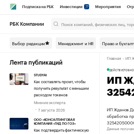
Подписка на РБК
Инвестиции
Мероприятия
Отр
Спорт
Школа управления РБК
РБК Образование
РБ
РБК Компании
Город
Стиль
Крипто
РБК Бизнес-среда
Дискусси
Выбор редакции
Менеджмент и HR
Право и бухгал
Спецпроекты СПб
Конференции СПб
Спецпроекты
Главная
ИП Ж
Технологии и медиа
Финансы
Рынок наличной валют
Лента публикаций
ДЕЙСТВУЕТ
ОБНО
STUDYAI
ИП Ж
Как составлять промт, чтобы
получить результат с меньшим
3254
расходом токенов
Мнение эксперта
ИП Жданов Да
7 августа 2026
обработка пр
ООО «КОНСАЛТИНГОВАЯ
3254205000
КОМПАНИЯ «ГИД ПО ГОЗ»
Данные получен
Как подтвердить фактическую