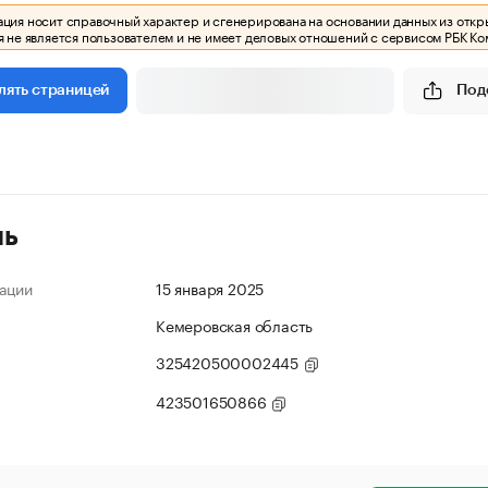
ия носит справочный характер и сгенерирована на основании данных из откр
 не является пользователем и не имеет деловых отношений с сервисом РБК Ко
Под
лять страницей
ль
ации
15 января 2025
Кемеровская область
325420500002445
423501650866