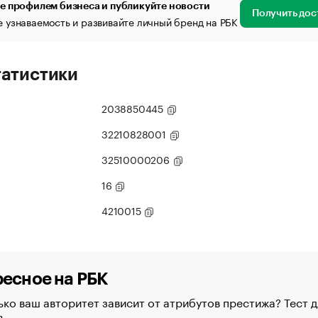
е профилем бизнеса и публикуйте новости
Получить дос
 узнаваемость и развивайте личный бренд на РБК
татистики
2038850445
32210828001
32510000206
16
4210015
есное на РБК
ко ваш авторитет зависит от атрибутов престижа? Тест д
в