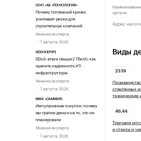
Наименование
ООО «АБ «ТЕХНОЛОГИЯ»
Почему топливный кризис
органа
усиливает риски для
Адрес налого
строительных компаний
Мнение эксперта
7 августа 2026
Виды д
SERVICEPIPE
DDoS-атаки свыше 2 Тбит/с: как
оценить надежность ИТ-
инфраструктуры
23.19
Мнение эксперта
Производство
стеклянных и
7 августа 2026
технические 
МФК «САММИТ»
Импульсивные покупки: почему
мы тратим деньги на то, что не
46.44
планировали
Торговля опт
Мнение эксперта
и стекла и ч
7 августа 2026