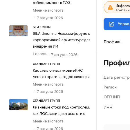
себестоимость в ГОЗ
Информац
Компания
Мнение эксперта
7 августа 2026
Управ
SILA UNION
SILA Union на Невском форуме о
корпоративной архитектуре для
Профиль
внедрения ИИ
Новость
7 августа 2026
Профи
СТАНДАРТ ГРУПП
Как стеклопластиковые КНС
меняют правила водоотведения
Дата регистр
Мнение эксперта
Регион
7 августа 2026
ОГРНИП
СТАНДАРТ ГРУПП
ИНН
Ливневые стоки под контролем:
как ЛОС защищают экологию
Мнение эксперта
7 августа 2026