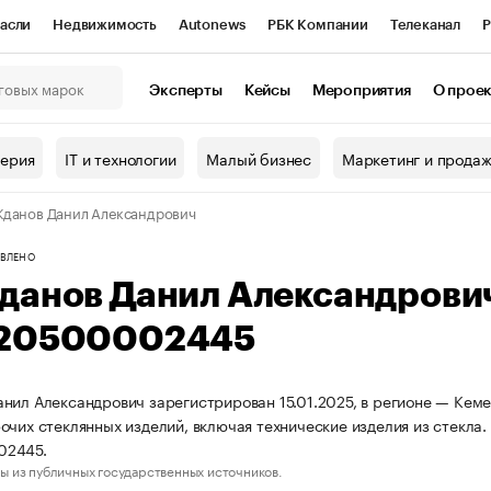
асли
Недвижимость
Autonews
РБК Компании
Телеканал
Р
К Курсы
РБК Life
Тренды
Визионеры
Национальные проекты
Эксперты
Кейсы
Мероприятия
О прое
онный клуб
Исследования
Кредитные рейтинги
Франшизы
Г
терия
IT и технологии
Малый бизнес
Маркетинг и прода
Проверка контрагентов
Политика
Экономика
Бизнес
данов Данил Александрович
ы
ВЛЕНО
данов Данил Александрови
20500002445
нил Александрович зарегистрирован 15.01.2025, в регионе — Кеме
очих стеклянных изделий, включая технические изделия из стекл
02445.
ы из публичных государственных источников.