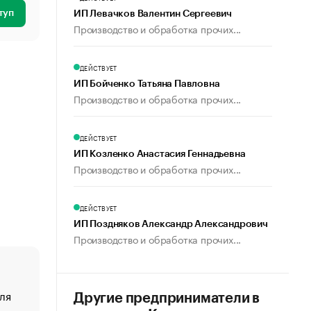
туп
ИП Левачков Валентин Сергеевич
Производство и обработка прочих...
ДЕЙСТВУЕТ
ИП Бойченко Татьяна Павловна
Производство и обработка прочих...
ДЕЙСТВУЕТ
ИП Козленко Анастасия Геннадьевна
Производство и обработка прочих...
ДЕЙСТВУЕТ
ИП Поздняков Александр Александрович
Производство и обработка прочих...
ля
«От спорта тело стареет иначе». Как живет глава ко
Другие предприниматели в
создавшей GTA