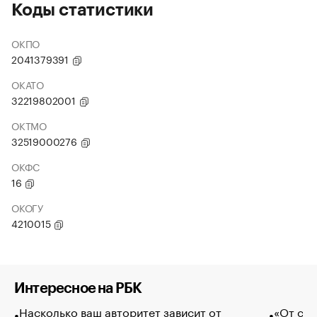
Коды статистики
ОКПО
2041379391
ОКАТО
32219802001
ОКТМО
32519000276
ОКФС
16
ОКОГУ
4210015
Интересное на РБК
Насколько ваш авторитет зависит от
«От спо