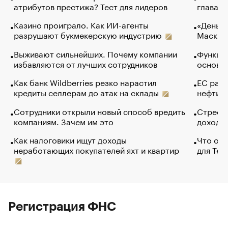
атрибутов престижа? Тест для лидеров
глава к
Казино проиграло. Как ИИ-агенты
«Деньги
разрушают букмекерскую индустрию
Маск в 
Выживают сильнейших. Почему компании
Функции
избавляются от лучших сотрудников
основ э
Как банк Wildberries резко нарастил
ЕС раз
кредиты селлерам до атак на склады
нефти —
Сотрудники открыли новый способ вредить
Стресс 
компаниям. Зачем им это
доходов
Как налоговики ищут доходы
Что обв
неработающих покупателей яхт и квартир
для Tel
Регистрация ФНС