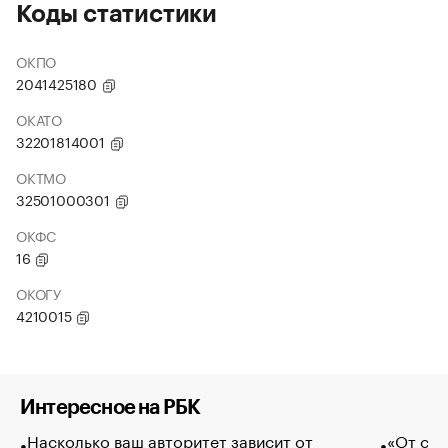
Коды статистики
ОКПО
2041425180
ОКАТО
32201814001
ОКТМО
32501000301
ОКФС
16
ОКОГУ
4210015
Интересное на РБК
Насколько ваш авторитет зависит от
«От спо