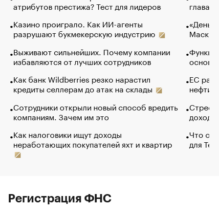
атрибутов престижа? Тест для лидеров
глава к
Казино проиграло. Как ИИ-агенты
«Деньги
разрушают букмекерскую индустрию
Маск в 
Выживают сильнейших. Почему компании
Функции
избавляются от лучших сотрудников
основ э
Как банк Wildberries резко нарастил
ЕС раз
кредиты селлерам до атак на склады
нефти —
Сотрудники открыли новый способ вредить
Стресс 
компаниям. Зачем им это
доходов
Как налоговики ищут доходы
Что обв
неработающих покупателей яхт и квартир
для Tel
Регистрация ФНС