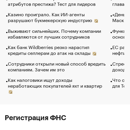
атрибутов престижа? Тест для лидеров
глава к
Казино проиграло. Как ИИ-агенты
«Деньги
разрушают букмекерскую индустрию
Маск в 
Выживают сильнейших. Почему компании
Функции
избавляются от лучших сотрудников
основ э
Как банк Wildberries резко нарастил
ЕС раз
кредиты селлерам до атак на склады
нефти —
Сотрудники открыли новый способ вредить
Стресс 
компаниям. Зачем им это
доходов
Как налоговики ищут доходы
Что обв
неработающих покупателей яхт и квартир
для Tel
Регистрация ФНС