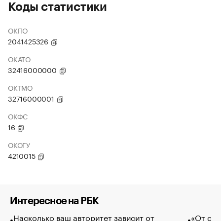
Коды статистики
ОКПО
2041425326
ОКАТО
32416000000
ОКТМО
32716000001
ОКФС
16
ОКОГУ
4210015
Интересное на РБК
Насколько ваш авторитет зависит от
«От спо