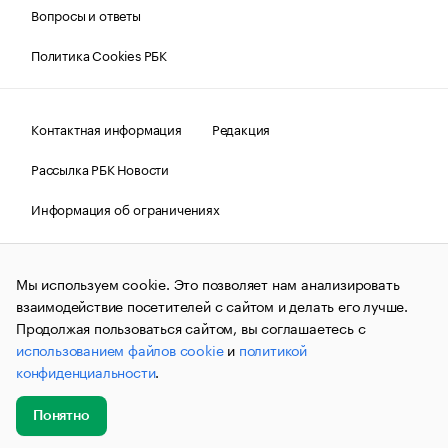
Вопросы и ответы
Политика Cookies РБК
Контактная информация
Редакция
Рассылка РБК Новости
Информация об ограничениях
Правовая информация
О соблюдении авторских прав
Мы используем cookie. Это позволяет нам анализировать
© АО «РОСБИЗНЕСКОНСАЛТИНГ»,
1995–2026.
Сообщения
и материалы информационного агентства «РБК»
взаимодействие посетителей с сайтом и делать его лучше.
(зарегистрировано Федеральной службой по надзору в сфере
Продолжая пользоваться сайтом, вы соглашаетесь с
связи, информационных технологий и массовых
использованием файлов cookie
и
политикой
коммуникаций (Роскомнадзор) 09.12.2015 за номером ИА
№ФС77-63848) сопровождаются пометкой «РБК». Отдельные
конфиденциальности
.
публикации могут содержать информацию,
не предназначенную для пользователей
до 18 лет.
companycardsfeedback@rbc.ru
Понятно
Добавить