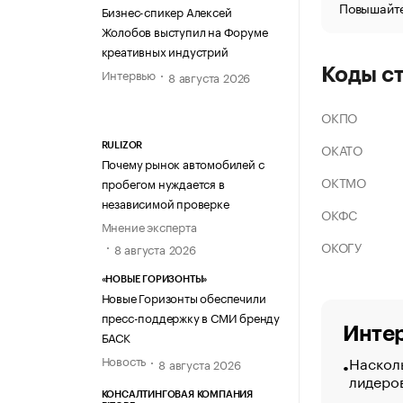
Повышайте
Бизнес-спикер Алексей
Жолобов выступил на Форуме
креативных индустрий
Коды с
Интервью
8 августа 2026
ОКПО
ОКАТО
RULIZOR
Почему рынок автомобилей с
ОКТМО
пробегом нуждается в
независимой проверке
ОКФС
Мнение эксперта
ОКОГУ
8 августа 2026
«НОВЫЕ ГОРИЗОНТЫ»
Новые Горизонты обеспечили
пресс-поддержку в СМИ бренду
Интер
БАСК
Насколь
Новость
8 августа 2026
лидеро
КОНСАЛТИНГОВАЯ КОМПАНИЯ