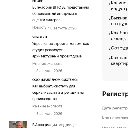
Казино
BITOBE
В Лектории BITOBE представили
индуст
обновленный инструмент
Выжива
оценки лидеров
сотруд
Новость
8 августа 2026
Как бан
склады
VPROEKTE
Управление строительством: как
Сотрудн
студия реализует
архитектурный проект дома
Как нал
кварти
Мнение эксперта
8 августа 2026
ООО «МАЛЛЕНОМ СИСТЕМС»
Как выбрать систему для
сериализации и агрегации на
Регист
производстве
Мнение эксперта
Дата регистр
8 августа 2026
Код налогово
В Ассоциации владельцев
Наименование