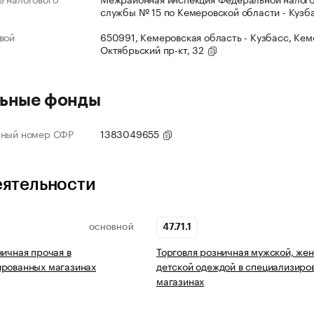
службы № 15 по Кемеровской области - Кузб
вой
650991, Кемеровская область - Кузбасс, Кеме
Октябрьский пр-кт, 32
ьные фонды
нный номер СФР
1383049655
еятельности
47.71.1
ОСНОВНОЙ
ничная прочая в
Торговля розничная мужской, жен
ированных магазинах
детской одеждой в специализиро
магазинах