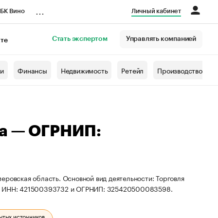
...
БК Вино
Личный кабинет
Стать экспертом
Управлять компанией
кте
азета
жи
Финансы
Недвижимость
Ретейл
Производство
на — ОГРНИП:
еровская область. Основной вид деятельности: Торговля
ты ИНН: 421500393732 и ОГРНИП: 325420500083598.
ытых источников.