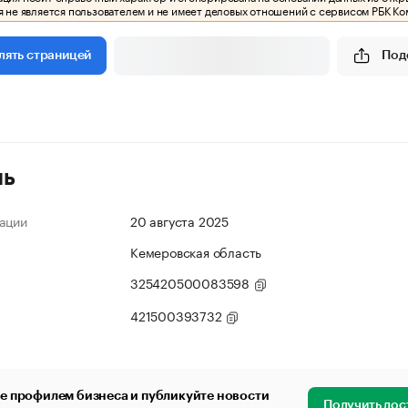
 не является пользователем и не имеет деловых отношений с сервисом РБК Ко
Под
лять страницей
ль
ации
20 августа 2025
Кемеровская область
325420500083598
421500393732
е профилем бизнеса и публикуйте новости
Получить дос