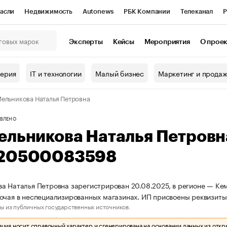
асли
Недвижимость
Autonews
РБК Компании
Телеканал
Р
К Курсы
РБК Life
Тренды
Визионеры
Национальные проекты
Эксперты
Кейсы
Мероприятия
О прое
онный клуб
Исследования
Кредитные рейтинги
Франшизы
Г
терия
IT и технологии
Малый бизнес
Маркетинг и прода
Проверка контрагентов
Политика
Экономика
Бизнес
ельникова Наталья Петровна
ы
ВЛЕНО
ельникова Наталья Петров
20500083598
а Наталья Петровна зарегистрирован 20.08.2025, в регионе — Кем
очая в неспециализированных магазинах. ИП присвоены реквизи
ы из публичных государственных источников.
ия носит справочный характер и сгенерирована на основании данных из откр