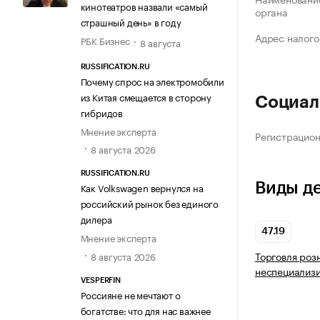
кинотеатров назвали «самый
органа
страшный день» в году
Адрес налого
РБК Бизнес
8 августа
RUSSIFICATION.RU
Почему спрос на электромобили
из Китая смещается в сторону
Социал
гибридов
Мнение эксперта
Регистрацио
8 августа 2026
RUSSIFICATION.RU
Виды д
Как Volkswagen вернулся на
российский рынок без единого
дилера
47.19
Мнение эксперта
Торговля роз
8 августа 2026
неспециализ
VESPERFIN
Россияне не мечтают о
богатстве: что для нас важнее