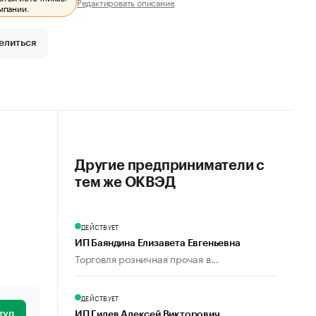
Редактировать описание
мпании.
елиться
Другие предприниматели с
тем же ОКВЭД
ДЕЙСТВУЕТ
ИП Баяндина Елизавета Евгеньевна
Торговля розничная прочая в...
ДЕЙСТВУЕТ
туп
ИП Гилев Алексей Викторович