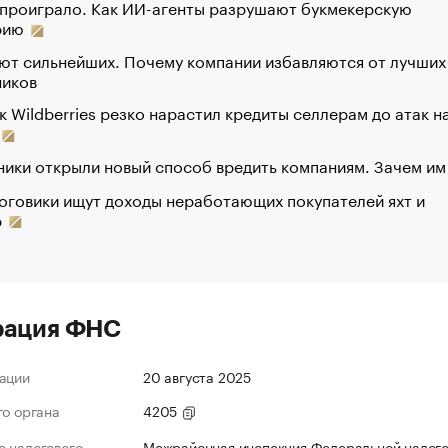
 проиграло. Как ИИ-агенты разрушают букмекерскую
рию
ют сильнейших. Почему компании избавляются от лучших
ников
к Wildberries резко нарастил кредиты селлерам до атак н
ики открыли новый способ вредить компаниям. Зачем им
оговики ищут доходы неработающих покупателей яхт и
р
рация ФНС
ации
20 августа 2025
го органа
4205
 налогового
Межрайонная инспекция Федеральной налог