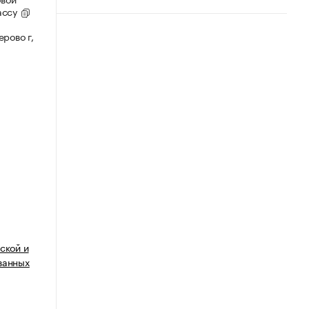
ассу
рово г,
ской и
ванных