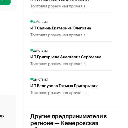
Торговля розничная прочая в...
ДЕЙСТВУЕТ
ИП Салина Екатерина Олеговна
Торговля розничная прочая в...
ДЕЙСТВУЕТ
ИП Григорьева Анастасия Сергеевна
Торговля розничная прочая в...
ДЕЙСТВУЕТ
ИП Белоусова Татьяна Григорьевна
Торговля розничная прочая в...
ля
«От спорта тело стареет иначе». Как живет глава ко
Другие предприниматели в
создавшей GTA
регионе — Кемеровская