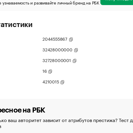
 узнаваемость и развивайте личный бренд на РБК
татистики
2044555867
32428000000
32728000001
16
4210015
есное на РБК
ко ваш авторитет зависит от атрибутов престижа? Тест д
в