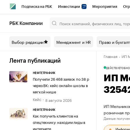
Подписка на РБК
Инвестиции
Мероприятия
Отр
Спорт
Школа управления РБК
РБК Образование
РБ
РБК Компании
Город
Стиль
Крипто
РБК Бизнес-среда
Дискусси
Выбор редакции
Менеджмент и HR
Право и бухгал
Спецпроекты СПб
Конференции СПб
Спецпроекты
Главная
ИП М
Технологии и медиа
Финансы
Рынок наличной валют
Лента публикаций
ДЕЙСТВУЕТ
ОБНО
НЕФТЕТРАФИК
ИП М
Получили 26 468 заявок по 38 р
через ВК: кейс онлайн-школы в
3254
мягкой нише
Кейс
8 августа 2026
ИП Мельников
НЕФТЕТРАФИК
розничная пр
Как получить клиентов на
Данные получен
спецтехнику: находим лиды в
интернете
Информац