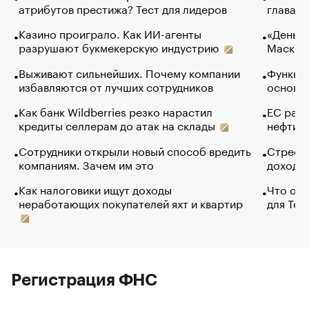
атрибутов престижа? Тест для лидеров
глава к
Казино проиграло. Как ИИ-агенты
«Деньги
разрушают букмекерскую индустрию
Маск в 
Выживают сильнейших. Почему компании
Функции
избавляются от лучших сотрудников
основ э
Как банк Wildberries резко нарастил
ЕС раз
кредиты селлерам до атак на склады
нефти —
Сотрудники открыли новый способ вредить
Стресс 
компаниям. Зачем им это
доходов
Как налоговики ищут доходы
Что обв
неработающих покупателей яхт и квартир
для Tel
Регистрация ФНС