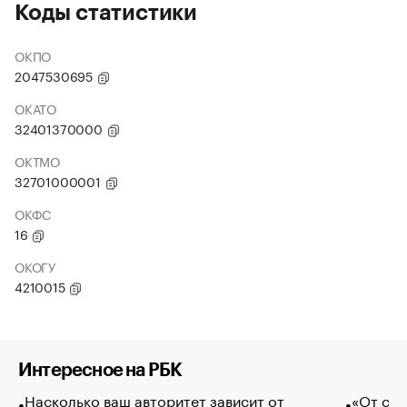
Коды статистики
ОКПО
2047530695
ОКАТО
32401370000
ОКТМО
32701000001
ОКФС
16
ОКОГУ
4210015
Интересное на РБК
Насколько ваш авторитет зависит от
«От спо