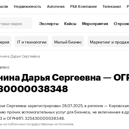
асли
Недвижимость
Autonews
РБК Компании
Телеканал
Р
К Курсы
РБК Life
Тренды
Визионеры
Национальные проекты
Эксперты
Кейсы
Мероприятия
О прое
онный клуб
Исследования
Кредитные рейтинги
Франшизы
Г
терия
IT и технологии
Малый бизнес
Маркетинг и прода
Проверка контрагентов
Политика
Экономика
Бизнес
нина Дарья Сергеевна
ы
ВЛЕНО
нина Дарья Сергеевна — О
30000038348
ья Сергеевна зарегистрирован 28.07.2025, в регионе — Кировская 
ию прочих вспомогательных услуг для бизнеса, не включенная в д
3 и ОГРНИП: 325430000038348.
ы из публичных государственных источников.