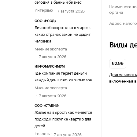
сегодня в банный бизнес
Наименование
Интервью
7 августа 2026
органа
ООО «НССД»
Адрес налого
Личное банкротство в мире: в
каких странах закон не щадит
человека
Виды д
Мнение эксперта
7 августа 2026
82.99
ИНФОМАКСИМУМ
Где компания теряет деньги
Деятельность
каждый день: пять скрытых зон
включенная в
Мнение эксперта
7 августа 2026
ООО «СТАВНИ»
Жилье на вырост: как меняется
подход к покупке квартир для
детей
Новость
7 августа 2026