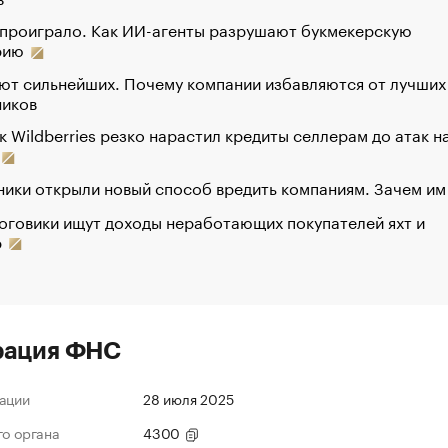
 проиграло. Как ИИ-агенты разрушают букмекерскую
рию
ют сильнейших. Почему компании избавляются от лучших
ников
к Wildberries резко нарастил кредиты селлерам до атак н
ики открыли новый способ вредить компаниям. Зачем им
оговики ищут доходы неработающих покупателей яхт и
р
рация ФНС
ации
28 июля 2025
го органа
4300