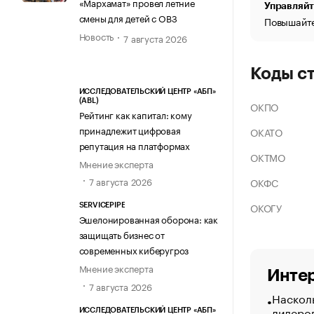
«Мархамат» провел летние
Управляйт
смены для детей с ОВЗ
Повышайте
Новость
7 августа 2026
Коды с
ИССЛЕДОВАТЕЛЬСКИЙ ЦЕНТР «АБП»
(ABL)
ОКПО
Рейтинг как капитал: кому
принадлежит цифровая
ОКАТО
репутация на платформах
ОКТМО
Мнение эксперта
7 августа 2026
ОКФС
ОКОГУ
SERVICEPIPE
Эшелонированная оборона: как
защищать бизнес от
современных киберугроз
Мнение эксперта
Интер
7 августа 2026
Насколь
лидеро
ИССЛЕДОВАТЕЛЬСКИЙ ЦЕНТР «АБП»