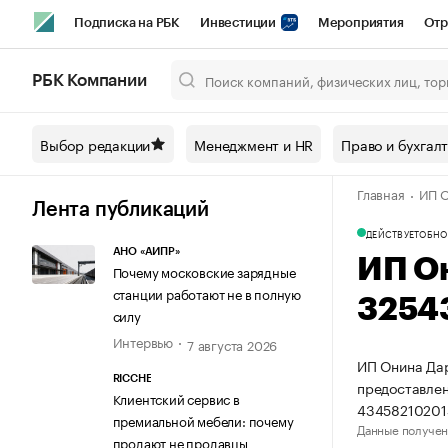
Подписка на РБК
Инвестиции
Мероприятия
Отр
Спорт
Школа управления РБК
РБК Образование
РБ
РБК Компании
Город
Стиль
Крипто
РБК Бизнес-среда
Дискусси
Выбор редакции
Менеджмент и HR
Право и бухгал
Спецпроекты СПб
Конференции СПб
Спецпроекты
Главная
ИП О
Технологии и медиа
Финансы
Рынок наличной валют
Лента публикаций
ДЕЙСТВУЕТ
ОБНО
АНО «АИПР»
ИП О
Почему московские зарядные
станции работают не в полную
3254
силу
Интервью
7 августа 2026
ИП Онина Дар
RICCHE
предоставлен
Клиентский сервис в
43458210201
премиальной мебели: почему
Данные получен
продают не продавцы