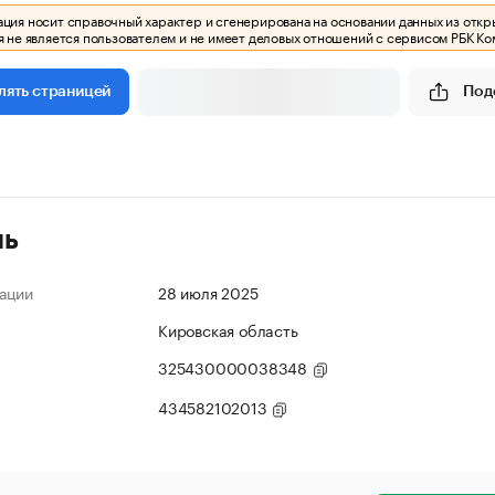
ия носит справочный характер и сгенерирована на основании данных из откр
 не является пользователем и не имеет деловых отношений с сервисом РБК Ко
Под
лять страницей
ль
ации
28 июля 2025
Кировская область
325430000038348
434582102013