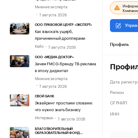
Информац
Мнение эксперта
Компания
7 августа 2026
ООО ПРАВОВОЙ ЦЕНТР «ЭКСПЕРТ»
Управ
Как взыскать ущерб,
причиненный дропперами
Кейс
Профиль
7 августа 2026
ООО «МЕДИА-ДОКТОР»
Зачем FMCG-бренду ТВ-реклама
Профи
в эпоху диджитал
Мнение эксперта
Дата регистр
7 августа 2026
Регион
СВОЙ БАНК
ОГРНИП
Эквайринг простыми словами:
что нужно знать бизнесу
ИНН
Интервью
7 августа 2026
БЛАГОТВОРИТЕЛЬНЫЙ
ОБРАЗОВАТЕЛЬНЫЙ ФОНД
«МАРХАМАТ»