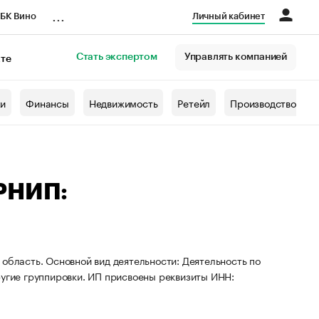
...
БК Вино
Личный кабинет
Стать экспертом
Управлять компанией
кте
азета
жи
Финансы
Недвижимость
Ретейл
Производство
ГРНИП:
область. Основной вид деятельности: Деятельность по
ругие группировки. ИП присвоены реквизиты ИНН: