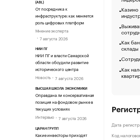
(ABL)
Казино
От посредника к
индуст
инфраструктуре: как меняется
роль цифровых платформ
Выжива
Мнение эксперта
сотруд
7 августа 2026
Как бан
склады
НИИ ПГ
НИИ ПГ и власти Самарской
Сотрудн
области обсудили развитие
Как нал
исторического центра
кварти
Новость
7 августа 2026
ВЫСШАЯ ШКОЛА ЭКОНОМИКИ
Оправдана ли консервативная
позиция на фондовом рынке в
текущих условиях
Регист
Интервью
7 августа 2026
Дата регистр
ЦАРАН ГРУПП
Какие инвесторы приходят
Код налогово