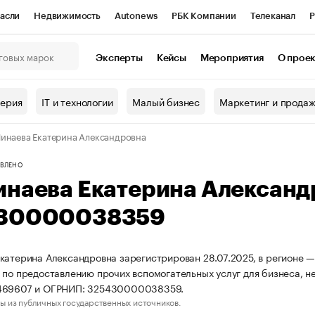
асли
Недвижимость
Autonews
РБК Компании
Телеканал
Р
К Курсы
РБК Life
Тренды
Визионеры
Национальные проекты
Эксперты
Кейсы
Мероприятия
О прое
онный клуб
Исследования
Кредитные рейтинги
Франшизы
Г
терия
IT и технологии
Малый бизнес
Маркетинг и прода
Проверка контрагентов
Политика
Экономика
Бизнес
инаева Екатерина Александровна
ы
ВЛЕНО
инаева Екатерина Алексан
30000038359
катерина Александровна зарегистрирован 28.07.2025, в регионе —
 по предоставлению прочих вспомогательных услуг для бизнеса, н
469607 и ОГРНИП: 325430000038359.
ы из публичных государственных источников.