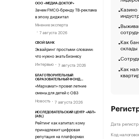
ООО «МЕДИА-ДОКТОР»
Казино
Зачем FMCG-бренду ТВ-реклама
индуст
в эпоху диджитал
Мнение эксперта
Выжива
сотруд
7 августа 2026
Как бан
СВОЙ БАНК
склады
Эквайринг простыми словами:
что нужно знать бизнесу
Сотрудн
Интервью
7 августа 2026
Как нал
кварти
БЛАГОТВОРИТЕЛЬНЫЙ
ОБРАЗОВАТЕЛЬНЫЙ ФОНД
«МАРХАМАТ»
«Мархамат» провел летние
смены для детей с ОВЗ
Новость
7 августа 2026
Регист
ИССЛЕДОВАТЕЛЬСКИЙ ЦЕНТР «АБП»
(ABL)
Рейтинг как капитал: кому
Дата регистр
принадлежит цифровая
Код налогово
репутация на платформах