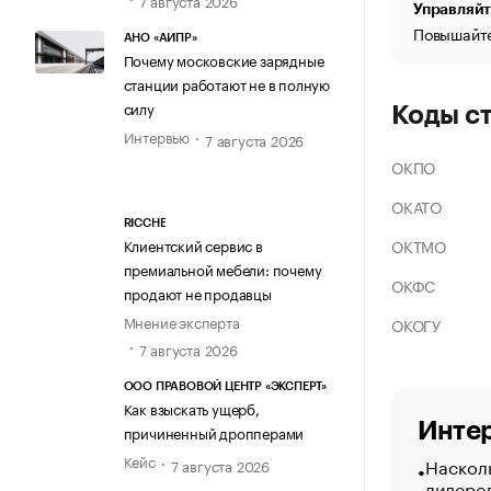
Управляйт
Повышайте
АНО «АИПР»
Почему московские зарядные
станции работают не в полную
силу
Коды с
Интервью
7 августа 2026
ОКПО
ОКАТО
RICCHE
ОКТМО
Клиентский сервис в
премиальной мебели: почему
ОКФС
продают не продавцы
Мнение эксперта
ОКОГУ
7 августа 2026
ООО ПРАВОВОЙ ЦЕНТР «ЭКСПЕРТ»
Как взыскать ущерб,
Интер
причиненный дропперами
Кейс
Насколь
7 августа 2026
лидеро