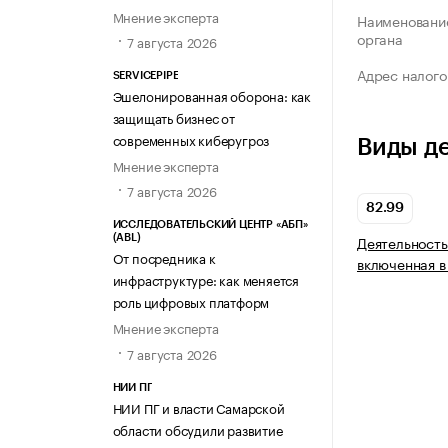
Мнение эксперта
Наименование
органа
7 августа 2026
Адрес налого
SERVICEPIPE
Эшелонированная оборона: как
защищать бизнес от
современных киберугроз
Виды д
Мнение эксперта
7 августа 2026
82.99
ИССЛЕДОВАТЕЛЬСКИЙ ЦЕНТР «АБП»
Деятельность
(ABL)
От посредника к
включенная в
инфраструктуре: как меняется
роль цифровых платформ
Мнение эксперта
7 августа 2026
НИИ ПГ
НИИ ПГ и власти Самарской
области обсудили развитие