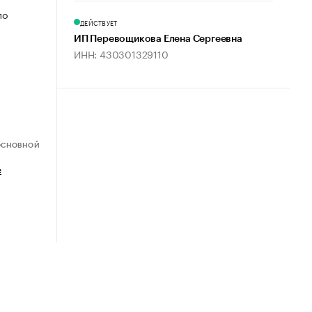
по
ДЕЙСТВУЕТ
ИП Перевощикова Елена Сергеевна
ИНН: 430301329110
ОСНОВНОЙ
е