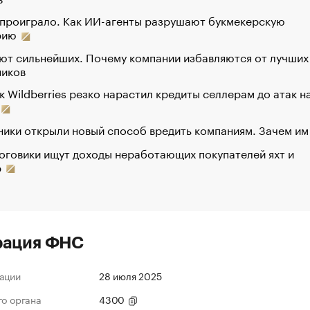
 проиграло. Как ИИ-агенты разрушают букмекерскую
рию
ют сильнейших. Почему компании избавляются от лучших
ников
к Wildberries резко нарастил кредиты селлерам до атак н
ики открыли новый способ вредить компаниям. Зачем им
оговики ищут доходы неработающих покупателей яхт и
р
рация ФНС
ации
28 июля 2025
го органа
4300