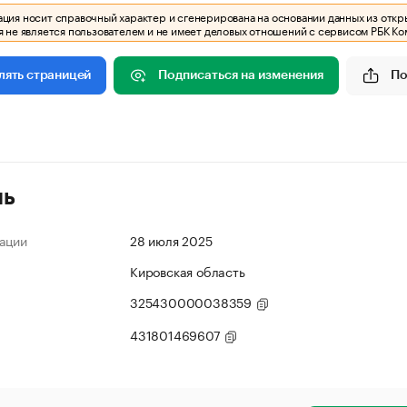
ия носит справочный характер и сгенерирована на основании данных из откр
 не является пользователем и не имеет деловых отношений с сервисом РБК Ко
Подписаться на изменения
По
лять страницей
ль
ации
28 июля 2025
Кировская область
325430000038359
431801469607