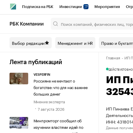
Подписка на РБК
Инвестиции
Мероприятия
Отр
Спорт
Школа управления РБК
РБК Образование
РБ
РБК Компании
Город
Стиль
Крипто
РБК Бизнес-среда
Дискусси
Выбор редакции
Менеджмент и HR
Право и бухгал
Спецпроекты СПб
Конференции СПб
Спецпроекты
Главная
ИП П
Технологии и медиа
Финансы
Рынок наличной валют
Лента публикаций
ДЕЙСТВУЕТ
ОБНО
VESPERFIN
ИП П
Россияне не мечтают о
богатстве: что для нас важнее
3254
больших денег
Мнение эксперта
ИП Пинаева Е
7 августа 2026
Деятельность
Минпромторг сообщил об
ИНН: 431801
изучении властями идей по
Данные получен