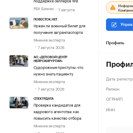
поддержке селлеров WB
Информац
РБК Бизнес
7 августа
Компания
ПОВЕСТОК.НЕТ
Нужен ли военный билет для
Управ
получения загранпаспорта
Мнение эксперта
Профиль
7 августа 2026
АО «ДЕЛОВОЙ ЦЕНТР
НЕЙРОХИРУРГИИ»
Профи
Судорожные приступы: что
нужно знать пациенту
Дата регистр
Мнение эксперта
Регион
7 августа 2026
ОГРНИП
СПЕКТРДАТА
Проверка кандидатов для
ИНН
кадрового агентства: как
повысить качество отбора
Мнение эксперта
7 августа 2026