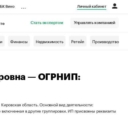
...
БК Вино
Личный кабинет
Стать экспертом
Управлять компанией
кте
азета
жи
Финансы
Недвижимость
Ретейл
Производство
дровна — ОГРНИП:
 Кировская область. Основной вид деятельности:
е включенная в другие группировки. ИП присвоены реквизиты