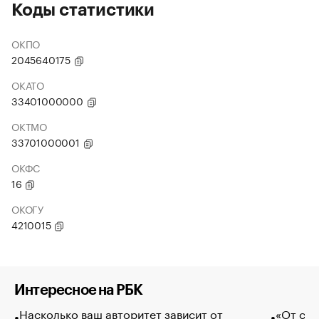
Коды статистики
ОКПО
2045640175
ОКАТО
33401000000
ОКТМО
33701000001
ОКФС
16
ОКОГУ
4210015
Интересное на РБК
Насколько ваш авторитет зависит от
«От спо