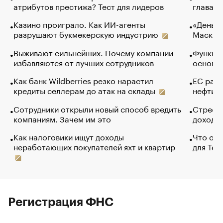
атрибутов престижа? Тест для лидеров
глава к
Казино проиграло. Как ИИ-агенты
«Деньги
разрушают букмекерскую индустрию
Маск в 
Выживают сильнейших. Почему компании
Функции
избавляются от лучших сотрудников
основ э
Как банк Wildberries резко нарастил
ЕС раз
кредиты селлерам до атак на склады
нефти —
Сотрудники открыли новый способ вредить
Стресс 
компаниям. Зачем им это
доходов
Как налоговики ищут доходы
Что обв
неработающих покупателей яхт и квартир
для Tel
Регистрация ФНС