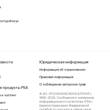
я
Контур.Фокус
овости
Юридическая информация
Информация об ограничениях
d
Правовая информация
О соблюдении авторских прав
е продукты РБК
© АО «РОСБИЗНЕСКОНСАЛТИНГ»,
 и хостинг
1995–2026.
Сообщения и материалы
информационного агентства «РБК»
лако
(зарегистрировано Федеральной
службой по надзору в сфере связи,
шения