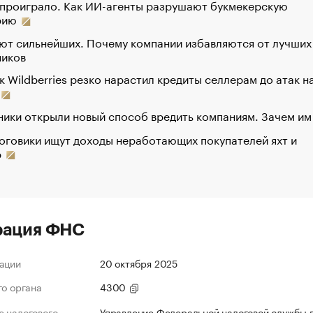
 проиграло. Как ИИ-агенты разрушают букмекерскую
рию
ют сильнейших. Почему компании избавляются от лучших
ников
к Wildberries резко нарастил кредиты селлерам до атак н
ики открыли новый способ вредить компаниям. Зачем им
оговики ищут доходы неработающих покупателей яхт и
р
рация ФНС
ации
20 октября 2025
го органа
4300
 налогового
Управление Федеральной налоговой службы 