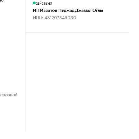
ДЕЙСТВУЕТ
ИП Иззатов Ниджад Джамал Оглы
ИНН: 431207349030
ОСНОВНОЙ