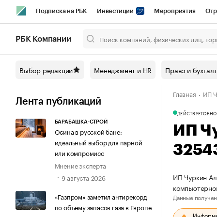
Подписка на РБК
Инвестиции
Мероприятия
Отр
Спорт
Школа управления РБК
РБК Образование
РБ
РБК Компании
Город
Стиль
Крипто
РБК Бизнес-среда
Дискусси
Выбор редакции
Менеджмент и HR
Право и бухгал
Спецпроекты СПб
Конференции СПб
Спецпроекты
Главная
ИП Ч
Технологии и медиа
Финансы
Рынок наличной валют
Лента публикаций
ДЕЙСТВУЕТ
ОБНО
БАРАБАШКА-СТРОЙ
ИП Ч
Осина в русской бане:
идеальный выбор для парной
3254
или компромисс
Мнение эксперта
ИП Чуркин Ал
9 августа 2026
компьютерно
«Газпром» заметил антирекорд
Данные получен
по объему запасов газа в Европе
Информац