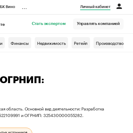
...
БК Вино
Личный кабинет
Стать экспертом
Управлять компанией
кте
азета
жи
Финансы
Недвижимость
Ретейл
Производство
 ОГРНИП:
ая область. Основной вид деятельности: Разработка
4522109991 и ОГРНИП: 325430000055282.
ытых источников.