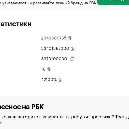
 узнаваемость и развивайте личный бренд на РБК
татистики
2046300785
33401367000
33701000001
16
4210015
есное на РБК
ко ваш авторитет зависит от атрибутов престижа? Тест д
в