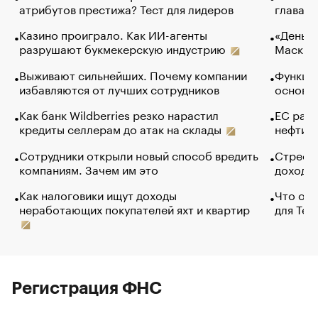
атрибутов престижа? Тест для лидеров
глава к
Казино проиграло. Как ИИ-агенты
«Деньги
разрушают букмекерскую индустрию
Маск в 
Выживают сильнейших. Почему компании
Функции
избавляются от лучших сотрудников
основ э
Как банк Wildberries резко нарастил
ЕС раз
кредиты селлерам до атак на склады
нефти —
Сотрудники открыли новый способ вредить
Стресс 
компаниям. Зачем им это
доходов
Как налоговики ищут доходы
Что обв
неработающих покупателей яхт и квартир
для Tel
Регистрация ФНС