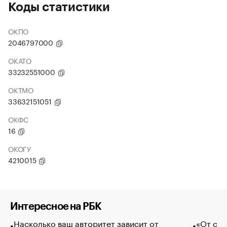
Коды статистики
ОКПО
2046797000
ОКАТО
33232551000
ОКТМО
33632151051
ОКФС
16
ОКОГУ
4210015
Интересное на РБК
Насколько ваш авторитет зависит от
«От спо