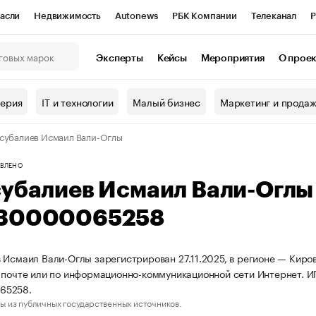
асли
Недвижимость
Autonews
РБК Компании
Телеканал
Р
К Курсы
РБК Life
Тренды
Визионеры
Национальные проекты
Эксперты
Кейсы
Мероприятия
О прое
онный клуб
Исследования
Кредитные рейтинги
Франшизы
Г
терия
IT и технологии
Малый бизнес
Маркетинг и прода
Проверка контрагентов
Политика
Экономика
Бизнес
субалиев Исмаил Вали-Оглы
ы
ВЛЕНО
субалиев Исмаил Вали-Огл
30000065258
 Исмаил Вали-Оглы зарегистрирован 27.11.2025, в регионе — Киров
 почте или по информационно-коммуникационной сети Интернет. 
65258.
ы из публичных государственных источников.