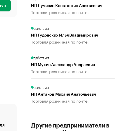
туп
ИП Лучинин Константин Алексеевич
Торговля розничная по почте...
ДЕЙСТВУЕТ
ИП Гудовских Илья Владимирович
Торговля розничная по почте...
ДЕЙСТВУЕТ
ИП Мухин Александр Андреевич
Торговля розничная по почте...
ДЕЙСТВУЕТ
ИП Антаков Михаил Анатольевич
Торговля розничная по почте...
ля
«От спорта тело стареет иначе». Как живет глава ко
Другие предприниматели в
создавшей GTA