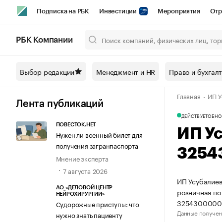
Подписка на РБК
Инвестиции
Мероприятия
Отр
Спорт
Школа управления РБК
РБК Образование
РБ
РБК Компании
Город
Стиль
Крипто
РБК Бизнес-среда
Дискусси
Выбор редакции
Менеджмент и HR
Право и бухгал
Спецпроекты СПб
Конференции СПб
Спецпроекты
Главная
ИП У
Технологии и медиа
Финансы
Рынок наличной валют
Лента публикаций
ДЕЙСТВУЕТ
ОБНО
ПОВЕСТОК.НЕТ
ИП У
Нужен ли военный билет для
получения загранпаспорта
3254
Мнение эксперта
7 августа 2026
ИП Усубалиев
АО «ДЕЛОВОЙ ЦЕНТР
розничная по
НЕЙРОХИРУРГИИ»
3254300000
Судорожные приступы: что
Данные получен
нужно знать пациенту