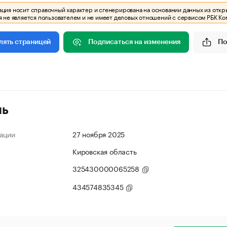
ия носит справочный характер и сгенерирована на основании данных из откр
 не является пользователем и не имеет деловых отношений с сервисом РБК Ко
Подписаться на изменения
По
лять страницей
ль
ации
27 ноября 2025
Кировская область
325430000065258
434574835345