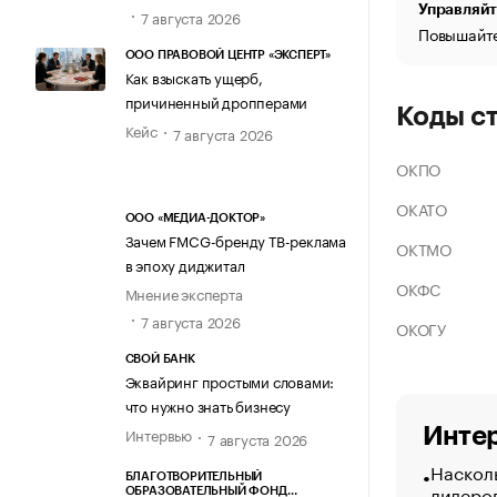
Управляйт
7 августа 2026
Повышайте
ООО ПРАВОВОЙ ЦЕНТР «ЭКСПЕРТ»
Как взыскать ущерб,
причиненный дропперами
Коды с
Кейс
7 августа 2026
ОКПО
ОКАТО
ООО «МЕДИА-ДОКТОР»
Зачем FMCG-бренду ТВ-реклама
ОКТМО
в эпоху диджитал
ОКФС
Мнение эксперта
7 августа 2026
ОКОГУ
СВОЙ БАНК
Эквайринг простыми словами:
что нужно знать бизнесу
Интер
Интервью
7 августа 2026
Насколь
БЛАГОТВОРИТЕЛЬНЫЙ
лидеро
ОБРАЗОВАТЕЛЬНЫЙ ФОНД