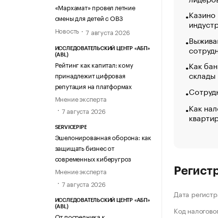
«МАРХАМАТ»
«Мархамат» провел летние
Казино
смены для детей с ОВЗ
индуст
Новость
7 августа 2026
Выжива
сотруд
ИССЛЕДОВАТЕЛЬСКИЙ ЦЕНТР «АБП»
(ABL)
Как бан
Рейтинг как капитал: кому
склады
принадлежит цифровая
репутация на платформах
Сотрудн
Мнение эксперта
Как нал
7 августа 2026
кварти
SERVICEPIPE
Эшелонированная оборона: как
защищать бизнес от
современных киберугроз
Регист
Мнение эксперта
7 августа 2026
Дата регистр
ИССЛЕДОВАТЕЛЬСКИЙ ЦЕНТР «АБП»
(ABL)
Код налогово
От посредника к