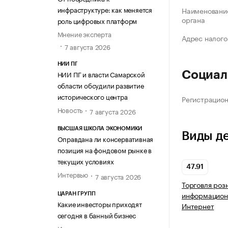
инфраструктуре: как меняется
Наименование
органа
роль цифровых платформ
Мнение эксперта
Адрес налого
7 августа 2026
НИИ ПГ
НИИ ПГ и власти Самарской
Социал
области обсудили развитие
исторического центра
Регистрацио
Новость
7 августа 2026
ВЫСШАЯ ШКОЛА ЭКОНОМИКИ
Виды д
Оправдана ли консервативная
позиция на фондовом рынке в
текущих условиях
47.91
Интервью
7 августа 2026
Торговля роз
информацион
ЦАРАН ГРУПП
Какие инвесторы приходят
Интернет
сегодня в банный бизнес
Интервью