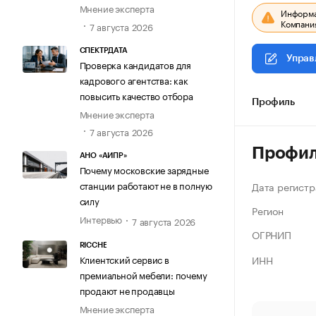
Мнение эксперта
Информац
Компания
7 августа 2026
СПЕКТРДАТА
Управ
Проверка кандидатов для
кадрового агентства: как
повысить качество отбора
Профиль
Мнение эксперта
7 августа 2026
Профи
АНО «АИПР»
Почему московские зарядные
станции работают не в полную
Дата регистр
силу
Регион
Интервью
7 августа 2026
ОГРНИП
RICCHE
ИНН
Клиентский сервис в
премиальной мебели: почему
продают не продавцы
Мнение эксперта