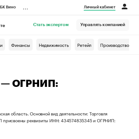
...
БК Вино
Личный кабинет
Стать экспертом
Управлять компанией
кте
азета
жи
Финансы
Недвижимость
Ретейл
Производство
ы — ОГРНИП:
ская область. Основной вид деятельности: Торговля
ИП присвоены реквизиты ИНН: 434574835345 и ОГРНИП: