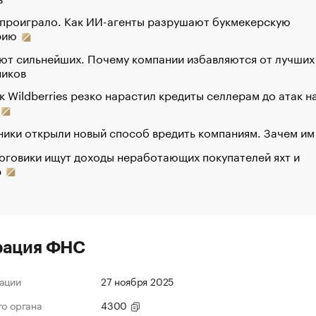
 проиграло. Как ИИ-агенты разрушают букмекерскую
рию
ют сильнейших. Почему компании избавляются от лучших
ников
к Wildberries резко нарастил кредиты селлерам до атак н
ики открыли новый способ вредить компаниям. Зачем им
оговики ищут доходы неработающих покупателей яхт и
р
рация ФНС
ации
27 ноября 2025
го органа
4300