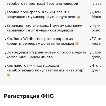
атрибутов престижа? Тест для лидеров
глава к
Казино проиграло. Как ИИ-агенты
«Деньги
разрушают букмекерскую индустрию
Маск в 
Выживают сильнейших. Почему компании
Функции
избавляются от лучших сотрудников
основ э
Как банк Wildberries резко нарастил
ЕС раз
кредиты селлерам до атак на склады
нефти —
Сотрудники открыли новый способ вредить
Стресс 
компаниям. Зачем им это
доходов
Как налоговики ищут доходы
Что обв
неработающих покупателей яхт и квартир
для Tel
Регистрация ФНС