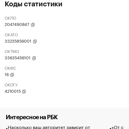
Коды статистики
ОКПО
2047490847
ОКАТО
33235856001
ОКТМО
33635456101
ОКФС
16
ОКОГУ
4210015
Интересное на РБК
Насколько ваш авторитет зависит от
«От спо