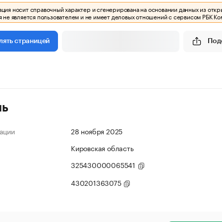
ия носит справочный характер и сгенерирована на основании данных из откр
 не является пользователем и не имеет деловых отношений с сервисом РБК Ко
Под
лять страницей
ль
ации
28 ноября 2025
Кировская область
325430000065541
430201363075