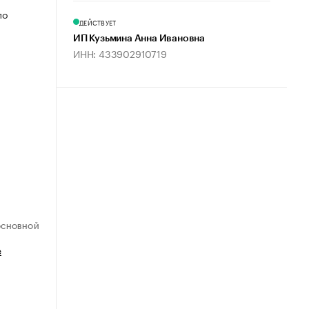
по
ДЕЙСТВУЕТ
ИП Кузьмина Анна Ивановна
ИНН: 433902910719
ОСНОВНОЙ
е