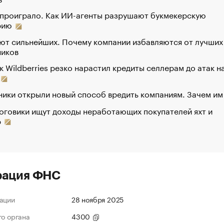
 проиграло. Как ИИ-агенты разрушают букмекерскую
рию
ют сильнейших. Почему компании избавляются от лучших
ников
к Wildberries резко нарастил кредиты селлерам до атак н
ики открыли новый способ вредить компаниям. Зачем им
оговики ищут доходы неработающих покупателей яхт и
р
рация ФНС
ации
28 ноября 2025
го органа
4300