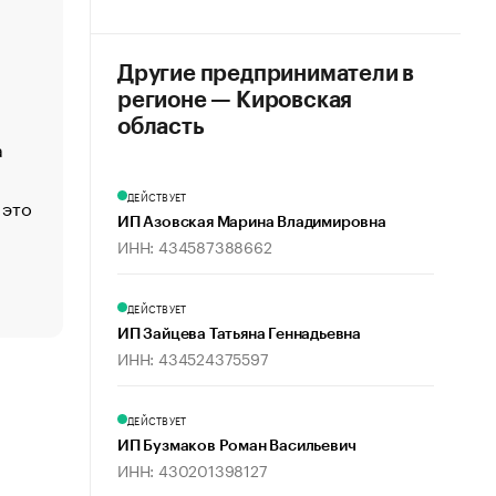
«Деньги будут не нужны»: что рассказал Маск в инт
Economist
Другие предприниматели в
Функции менеджмента: пять ключевых основ эффект
регионе — Кировская
управления
область
а
ЕС разрешил конфискацию российской нефти — чем
Москва
ДЕЙСТВУЕТ
 это
Стресс обеспеченных людей: почему рост доходов 
счастья
ИП Азовская Марина Владимировна
ИНН: 434587388662
Что обвинения против Павла Дурова значат для Tele
пользователей
ДЕЙСТВУЕТ
ИП Зайцева Татьяна Геннадьевна
ИНН: 434524375597
ДЕЙСТВУЕТ
ИП Бузмаков Роман Васильевич
ИНН: 430201398127