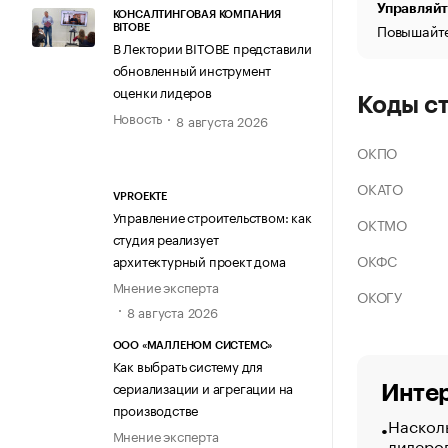
Управляйт
КОНСАЛТИНГОВАЯ КОМПАНИЯ
Повышайте
BITOBE
В Лектории BITOBE представили
обновленный инструмент
оценки лидеров
Коды с
Новость
8 августа 2026
ОКПО
ОКАТО
VPROEKTE
Управление строительством: как
ОКТМО
студия реализует
ОКФС
архитектурный проект дома
Мнение эксперта
ОКОГУ
8 августа 2026
ООО «МАЛЛЕНОМ СИСТЕМС»
Как выбрать систему для
сериализации и агрегации на
Интер
производстве
Насколь
Мнение эксперта
лидеро