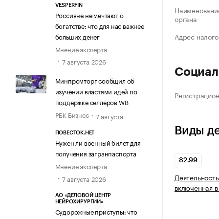
VESPERFIN
Наименование
Россияне не мечтают о
органа
богатстве: что для нас важнее
Адрес налого
больших денег
Мнение эксперта
7 августа 2026
Социал
Минпромторг сообщил об
изучении властями идей по
Регистрацио
поддержке селлеров WB
РБК Бизнес
7 августа
Виды д
ПОВЕСТОК.НЕТ
Нужен ли военный билет для
получения загранпаспорта
82.99
Мнение эксперта
Деятельность
7 августа 2026
включенная в
АО «ДЕЛОВОЙ ЦЕНТР
НЕЙРОХИРУРГИИ»
Судорожные приступы: что