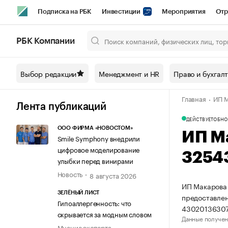
Подписка на РБК
Инвестиции
Мероприятия
Отр
Спорт
Школа управления РБК
РБК Образование
РБ
РБК Компании
Город
Стиль
Крипто
РБК Бизнес-среда
Дискусси
Выбор редакции
Менеджмент и HR
Право и бухгал
Спецпроекты СПб
Конференции СПб
Спецпроекты
Главная
ИП М
Технологии и медиа
Финансы
Рынок наличной валют
Лента публикаций
ДЕЙСТВУЕТ
ОБНО
ООО ФИРМА «НОВОСТОМ»
ИП М
Smile Symphony внедрили
цифровое моделирование
3254
улыбки перед винирами
Новость
8 августа 2026
ИП Макарова 
ЗЕЛЁНЫЙ ЛИСТ
предоставлен
Гипоаллергенность: что
43020136307
скрывается за модным словом
Данные получен
Мнение эксперта