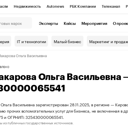
асли
Недвижимость
Autonews
РБК Компании
Телеканал
Р
К Курсы
РБК Life
Тренды
Визионеры
Национальные проекты
Эксперты
Кейсы
Мероприятия
О прое
онный клуб
Исследования
Кредитные рейтинги
Франшизы
Г
терия
IT и технологии
Малый бизнес
Маркетинг и прода
Проверка контрагентов
Политика
Экономика
Бизнес
акарова Ольга Васильевна
ы
ВЛЕНО
акарова Ольга Васильевна
30000065541
Ольга Васильевна зарегистрирован 28.11.2025, в регионе — Кировс
ию прочих вспомогательных услуг для бизнеса, не включенная в д
5 и ОГРНИП: 325430000065541.
ы из публичных государственных источников.