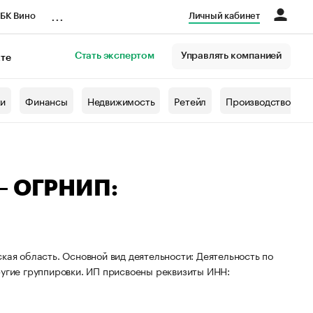
...
БК Вино
Личный кабинет
Стать экспертом
Управлять компанией
кте
азета
жи
Финансы
Недвижимость
Ретейл
Производство
 — ОГРНИП:
кая область. Основной вид деятельности: Деятельность по
ругие группировки. ИП присвоены реквизиты ИНН: