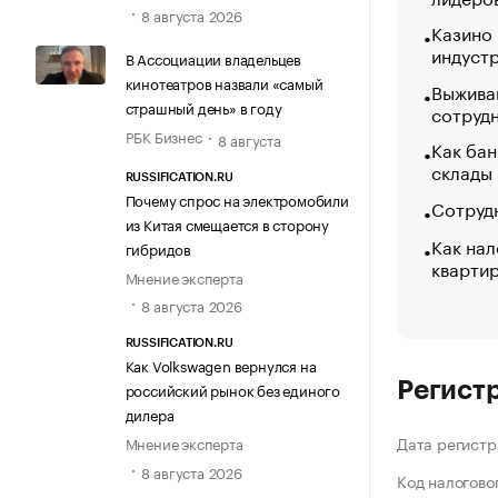
8 августа 2026
Казино
индуст
В Ассоциации владельцев
кинотеатров назвали «самый
Выжива
страшный день» в году
сотруд
РБК Бизнес
8 августа
Как бан
склады
RUSSIFICATION.RU
Почему спрос на электромобили
Сотрудн
из Китая смещается в сторону
Как нал
гибридов
кварти
Мнение эксперта
8 августа 2026
RUSSIFICATION.RU
Как Volkswagen вернулся на
Регист
российский рынок без единого
дилера
Дата регистр
Мнение эксперта
8 августа 2026
Код налогово