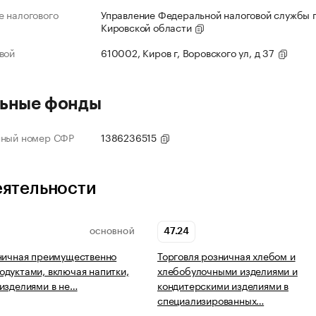
 налогового
Управление Федеральной налоговой службы 
Кировской области
вой
610002, Киров г, Воровского ул, д 37
ьные фонды
нный номер СФР
1386236515
еятельности
47.24
ОСНОВНОЙ
ничная преимущественно
Торговля розничная хлебом и
дуктами, включая напитки,
хлебобулочными изделиями и
изделиями в не…
кондитерскими изделиями в
специализированных…