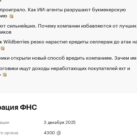
 проиграло. Как ИИ-агенты разрушают букмекерскую
рию
ют сильнейших. Почему компании избавляются от лучших
ников
к Wildberries резко нарастил кредиты селлерам до атак н
ики открыли новый способ вредить компаниям. Зачем им
оговики ищут доходы неработающих покупателей яхт и
р
рация ФНС
ации
3 декабря 2025
го органа
4300