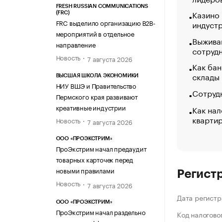
FRESH RUSSIAN COMMUNICATIONS
Казино
(FRC)
FRC выделило организацию B2B-
индуст
мероприятий в отдельное
Выжива
направление
сотруд
Новость
7 августа 2026
Как бан
склады
ВЫСШАЯ ШКОЛА ЭКОНОМИКИ
НИУ ВШЭ и Правительство
Сотрудн
Пермского края развивают
креативные индустрии
Как нал
кварти
Новость
7 августа 2026
ООО «ПРОЭКСТРИМ»
ПроЭкстрим начал предаудит
товарных карточек перед
новыми правилами
Регист
Новость
7 августа 2026
Дата регистр
ООО «ПРОЭКСТРИМ»
ПроЭкстрим начал раздельно
Код налогово