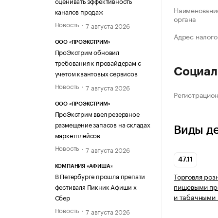
оценивать эффективность
Наименование
каналов продаж
органа
Новость
7 августа 2026
Адрес налого
ООО «ПРОЭКСТРИМ»
ПроЭкстрим обновил
требования к провайдерам с
Социал
учетом квантовых сервисов
Новость
7 августа 2026
Регистрацио
ООО «ПРОЭКСТРИМ»
ПроЭкстрим ввел резервное
размещение запасов на складах
Виды д
маркетплейсов
Новость
7 августа 2026
47.11
КОМПАНИЯ «АФИША»
В Петербурге прошла препати
Торговля роз
пищевыми про
фестиваля Пикник Афиши х
и табачными 
Сбер
Новость
7 августа 2026