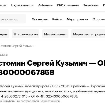
асли
Недвижимость
Autonews
РБК Компании
Телеканал
Р
К Курсы
РБК Life
Тренды
Визионеры
Национальные проекты
Эксперты
Кейсы
Мероприятия
О прое
онный клуб
Исследования
Кредитные рейтинги
Франшизы
Г
терия
IT и технологии
Малый бизнес
Маркетинг и прода
Проверка контрагентов
Политика
Экономика
Бизнес
стомин Сергей Кузьмич
ы
ВЛЕНО
стомин Сергей Кузьмич — 
30000067858
ергей Кузьмич зарегистрирован 03.12.2025, в регионе — Кировская
нно пищевыми продуктами, включая напитки, и табачными издели
НН: 280602721013 и ОГРНИП: 325430000067858.
ы из публичных государственных источников.