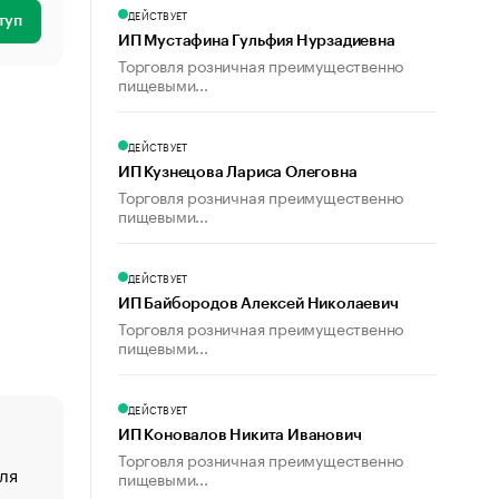
ДЕЙСТВУЕТ
туп
ИП Мустафина Гульфия Нурзадиевна
Торговля розничная преимущественно
пищевыми...
ДЕЙСТВУЕТ
ИП Кузнецова Лариса Олеговна
Торговля розничная преимущественно
пищевыми...
ДЕЙСТВУЕТ
ИП Байбородов Алексей Николаевич
Торговля розничная преимущественно
пищевыми...
ДЕЙСТВУЕТ
ИП Коновалов Никита Иванович
Торговля розничная преимущественно
ля
«От спорта тело стареет иначе». Как живет глава ко
пищевыми...
создавшей GTA