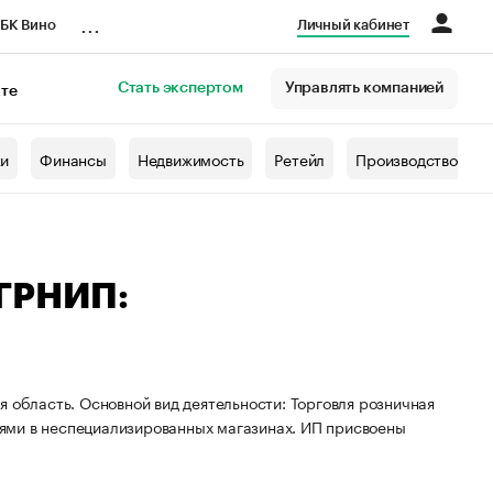
...
БК Вино
Личный кабинет
Стать экспертом
Управлять компанией
кте
азета
жи
Финансы
Недвижимость
Ретейл
Производство
ОГРНИП:
 область. Основной вид деятельности: Торговля розничная
ями в неспециализированных магазинах. ИП присвоены