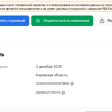
ия носит справочный характер и сгенерирована на основании данных из откр
 не является пользователем и не имеет деловых отношений с сервисом РБК Ко
Подписаться на изменения
По
лять страницей
ль
ации
3 декабря 2025
Кировская область
325430000067858
280602721013