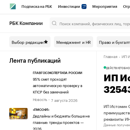
Подписка на РБК
Инвестиции
Мероприятия
Отр
Спорт
Школа управления РБК
РБК Образование
РБ
РБК Компании
Город
Стиль
Крипто
РБК Бизнес-среда
Дискусси
Выбор редакции
Менеджмент и HR
Право и бухгал
Спецпроекты СПб
Конференции СПб
Спецпроекты
Главная
ИП И
Технологии и медиа
Финансы
Рынок наличной валют
Лента публикаций
ДЕЙСТВУЕТ
ОБНО
ГЛАВГОСЭКСПЕРТИЗА РОССИИ
ИП И
95% смет проходят
автоматическую проверку в
3254
КПСР без замечаний
Новость
7 августа 2026
ИП Истомин С
«ПМСОФТ»
преимуществе
Дедлайны и бюджеты больше не
реквизиты И
главные: тренды проектов —
Данные получен
2026