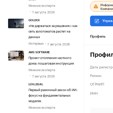
Информац
Мнение эксперта
Компания
7 августа 2026
GOLDEX
Управ
«Не держаться за решения»: как
сеть золотоматов растет на
данных
Профиль
Интервью
7 августа 2026
AMS SOFTWARE
Профи
Проект отопления частного
дома: пошаговая инструкция
Дата регистр
Мнение эксперта
Регион
7 августа 2026
ОГРНИП
LCH.LEGAL
Первый рамочный закон об ИИ:
ИНН
фокус на фундаментальных
моделях
Мнение эксперта