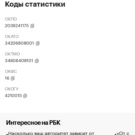
Коды статистики
ОКПО
2039241175
ОКАТО
34206808001
ОКТМО
34606408101
ОКФС
16
ОКОГУ
4210015
Интересное на РБК
Насколько ваш авторитет зависит от
«От спо