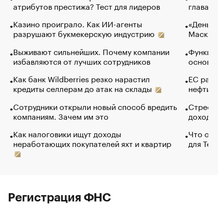
атрибутов престижа? Тест для лидеров
глава к
Казино проиграло. Как ИИ-агенты
«Деньги
разрушают букмекерскую индустрию
Маск в 
Выживают сильнейших. Почему компании
Функции
избавляются от лучших сотрудников
основ э
Как банк Wildberries резко нарастил
ЕС раз
кредиты селлерам до атак на склады
нефти —
Сотрудники открыли новый способ вредить
Стресс 
компаниям. Зачем им это
доходов
Как налоговики ищут доходы
Что обв
неработающих покупателей яхт и квартир
для Tel
Регистрация ФНС