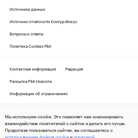
Источники данных
Источник отчетности Контур.Фокус
Вопросы и ответы
Политика Cookies РБК
Контактная информация
Редакция
Рассылка РБК Новости
Информация об ограничениях
Правовая информация
О соблюдении авторских прав
Мы используем cookie. Это позволяет нам анализировать
© АО «РОСБИЗНЕСКОНСАЛТИНГ»,
1995–2026.
Сообщения
и материалы информационного агентства «РБК»
взаимодействие посетителей с сайтом и делать его лучше.
(зарегистрировано Федеральной службой по надзору в сфере
Продолжая пользоваться сайтом, вы соглашаетесь с
связи, информационных технологий и массовых
использованием файлов cookie
и
политикой
коммуникаций (Роскомнадзор) 09.12.2015 за номером ИА