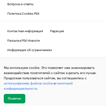
Вопросы и ответы
Политика Cookies РБК
Контактная информация
Редакция
Рассылка РБК Новости
Информация об ограничениях
Правовая информация
О соблюдении авторских прав
Мы используем cookie. Это позволяет нам анализировать
© АО «РОСБИЗНЕСКОНСАЛТИНГ»,
1995–2026.
Сообщения
и материалы информационного агентства «РБК»
взаимодействие посетителей с сайтом и делать его лучше.
(зарегистрировано Федеральной службой по надзору в сфере
Продолжая пользоваться сайтом, вы соглашаетесь с
связи, информационных технологий и массовых
использованием файлов cookie
и
политикой
коммуникаций (Роскомнадзор) 09.12.2015 за номером ИА
№ФС77-63848) сопровождаются пометкой «РБК». Отдельные
конфиденциальности
.
публикации могут содержать информацию,
не предназначенную для пользователей
до 18 лет.
companycardsfeedback@rbc.ru
Понятно
Добавить