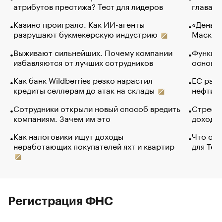
атрибутов престижа? Тест для лидеров
глава к
Казино проиграло. Как ИИ-агенты
«Деньги
разрушают букмекерскую индустрию
Маск в 
Выживают сильнейших. Почему компании
Функции
избавляются от лучших сотрудников
основ э
Как банк Wildberries резко нарастил
ЕС раз
кредиты селлерам до атак на склады
нефти —
Сотрудники открыли новый способ вредить
Стресс 
компаниям. Зачем им это
доходов
Как налоговики ищут доходы
Что обв
неработающих покупателей яхт и квартир
для Tel
Регистрация ФНС