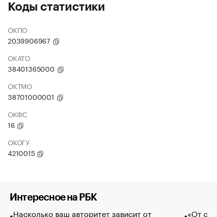
Коды статистики
ОКПО
2039906967
ОКАТО
38401365000
ОКТМО
38701000001
ОКФС
16
ОКОГУ
4210015
Интересное на РБК
Насколько ваш авторитет зависит от
«От спо