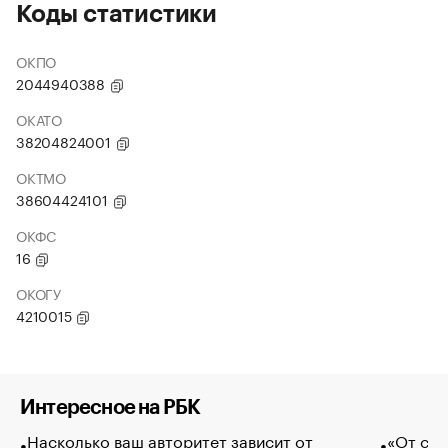
Коды статистики
ОКПО
2044940388
ОКАТО
38204824001
ОКТМО
38604424101
ОКФС
16
ОКОГУ
4210015
Интересное на РБК
Насколько ваш авторитет зависит от
«От спо