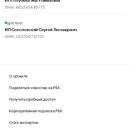
ИП Голубева Яна Ромизовна
ИНН: 463245449775
ДЕЙСТВУЕТ
ИП Соколовский Сергей Леонидович
ИНН: 343706722110
О проекте
Поделиться новостью на РБК
Получить пробный доступ
Корпоративная подписка РБК
Стать экспертом