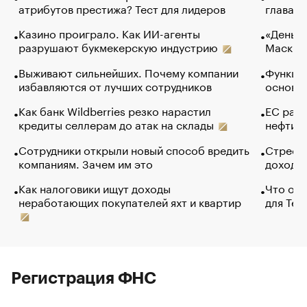
атрибутов престижа? Тест для лидеров
глава к
Казино проиграло. Как ИИ-агенты
«Деньги
разрушают букмекерскую индустрию
Маск в 
Выживают сильнейших. Почему компании
Функции
избавляются от лучших сотрудников
основ э
Как банк Wildberries резко нарастил
ЕС раз
кредиты селлерам до атак на склады
нефти —
Сотрудники открыли новый способ вредить
Стресс 
компаниям. Зачем им это
доходов
Как налоговики ищут доходы
Что обв
неработающих покупателей яхт и квартир
для Tel
Регистрация ФНС