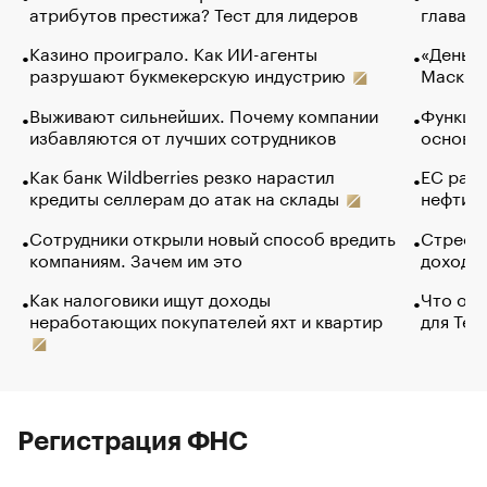
атрибутов престижа? Тест для лидеров
глава к
Казино проиграло. Как ИИ-агенты
«Деньги
разрушают букмекерскую индустрию
Маск в 
Выживают сильнейших. Почему компании
Функции
избавляются от лучших сотрудников
основ э
Как банк Wildberries резко нарастил
ЕС раз
кредиты селлерам до атак на склады
нефти —
Сотрудники открыли новый способ вредить
Стресс 
компаниям. Зачем им это
доходов
Как налоговики ищут доходы
Что обв
неработающих покупателей яхт и квартир
для Tel
Регистрация ФНС