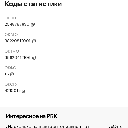
Коды статистики
ОКПО
2048787630
ОКАТО
38220812001
ОКТМО
38620412106
ОКФС
16
ОКОГУ
4210015
Интересное на РБК
Насколько ваш авторитет зависит от
«От спо