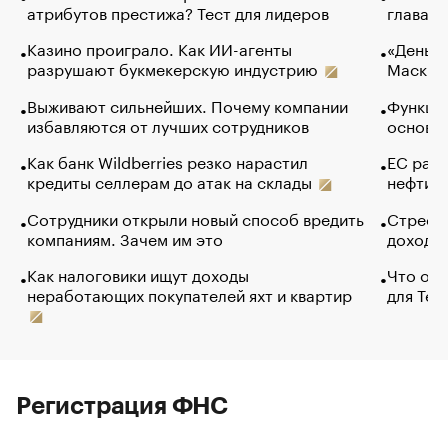
атрибутов престижа? Тест для лидеров
глава к
Казино проиграло. Как ИИ-агенты
«Деньги
разрушают букмекерскую индустрию
Маск в 
Выживают сильнейших. Почему компании
Функции
избавляются от лучших сотрудников
основ э
Как банк Wildberries резко нарастил
ЕС раз
кредиты селлерам до атак на склады
нефти —
Сотрудники открыли новый способ вредить
Стресс 
компаниям. Зачем им это
доходов
Как налоговики ищут доходы
Что обв
неработающих покупателей яхт и квартир
для Tel
Регистрация ФНС