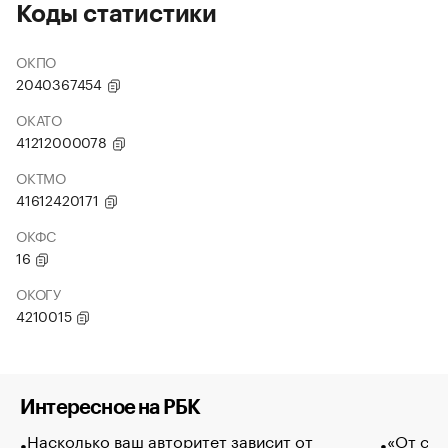
Коды статистики
ОКПО
2040367454
ОКАТО
41212000078
ОКТМО
41612420171
ОКФС
16
ОКОГУ
4210015
Интересное на РБК
Насколько ваш авторитет зависит от
«От спо