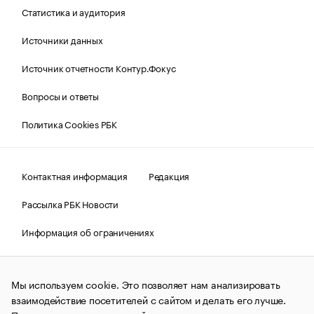
Статистика и аудитория
Источники данных
Источник отчетности Контур.Фокус
Вопросы и ответы
Политика Cookies РБК
Контактная информация
Редакция
Рассылка РБК Новости
Информация об ограничениях
Правовая информация
О соблюдении авторских прав
Мы используем cookie. Это позволяет нам анализировать
© АО «РОСБИЗНЕСКОНСАЛТИНГ»,
1995–2026.
Сообщения
и материалы информационного агентства «РБК»
взаимодействие посетителей с сайтом и делать его лучше.
(зарегистрировано Федеральной службой по надзору в сфере