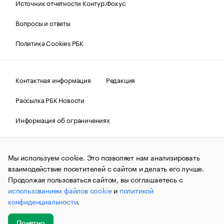
Источник отчетности Контур.Фокус
Вопросы и ответы
Политика Cookies РБК
Контактная информация
Редакция
Рассылка РБК Новости
Информация об ограничениях
Правовая информация
О соблюдении авторских прав
Мы используем cookie. Это позволяет нам анализировать
© АО «РОСБИЗНЕСКОНСАЛТИНГ»,
1995–2026.
Сообщения
и материалы информационного агентства «РБК»
взаимодействие посетителей с сайтом и делать его лучше.
(зарегистрировано Федеральной службой по надзору в сфере
Продолжая пользоваться сайтом, вы соглашаетесь с
связи, информационных технологий и массовых
использованием файлов cookie
и
политикой
коммуникаций (Роскомнадзор) 09.12.2015 за номером ИА
№ФС77-63848) сопровождаются пометкой «РБК». Отдельные
конфиденциальности
.
публикации могут содержать информацию,
не предназначенную для пользователей
до 18 лет.
companycardsfeedback@rbc.ru
Понятно