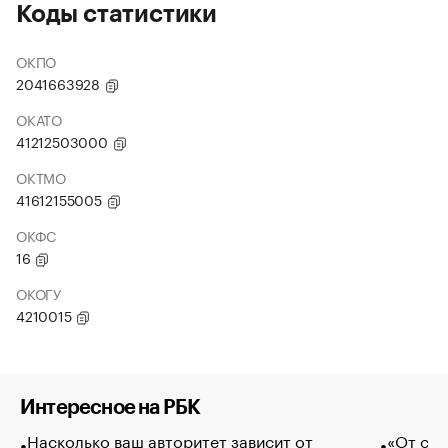
Коды статистики
ОКПО
2041663928
ОКАТО
41212503000
ОКТМО
41612155005
ОКФС
16
ОКОГУ
4210015
Интересное на РБК
Насколько ваш авторитет зависит от
«От спо