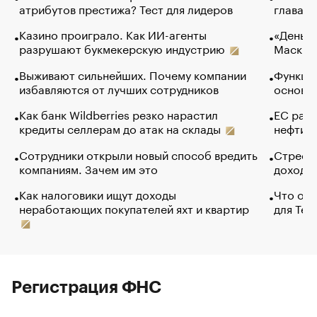
атрибутов престижа? Тест для лидеров
глава к
Казино проиграло. Как ИИ-агенты
«Деньги
разрушают букмекерскую индустрию
Маск в 
Выживают сильнейших. Почему компании
Функции
избавляются от лучших сотрудников
основ э
Как банк Wildberries резко нарастил
ЕС раз
кредиты селлерам до атак на склады
нефти —
Сотрудники открыли новый способ вредить
Стресс 
компаниям. Зачем им это
доходов
Как налоговики ищут доходы
Что обв
неработающих покупателей яхт и квартир
для Tel
Регистрация ФНС