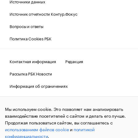
Источники данных
Источник отчетности Контур.Фокус
Вопросы и ответы
Политика Cookies РБК
Контактная информация
Редакция
Рассылка РБК Новости
Информация об ограничениях
Правовая информация
О соблюдении авторских прав
Мы используем cookie. Это позволяет нам анализировать
© АО «РОСБИЗНЕСКОНСАЛТИНГ»,
1995–2026.
Сообщения
и материалы информационного агентства «РБК»
взаимодействие посетителей с сайтом и делать его лучше.
(зарегистрировано Федеральной службой по надзору в сфере
Продолжая пользоваться сайтом, вы соглашаетесь с
связи, информационных технологий и массовых
использованием файлов cookie
и
политикой
коммуникаций (Роскомнадзор) 09.12.2015 за номером ИА
№ФС77-63848) сопровождаются пометкой «РБК». Отдельные
конфиденциальности
.