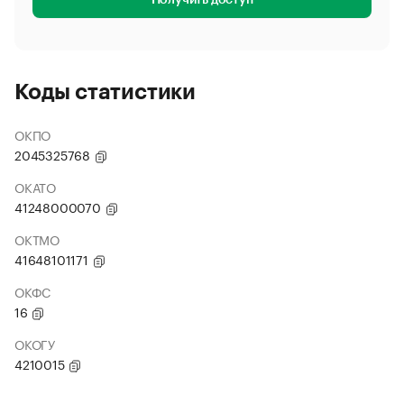
Получить доступ
Коды статистики
ОКПО
2045325768
ОКАТО
41248000070
ОКТМО
41648101171
ОКФС
16
ОКОГУ
4210015