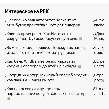
Интересное на РБК
Насколько ваш авторитет зависит от
«От спо
атрибутов престижа? Тест для лидеров
глава к
Казино проиграло. Как ИИ-агенты
«Деньги
разрушают букмекерскую индустрию
Маск в 
Выживают сильнейших. Почему компании
Функции
избавляются от лучших сотрудников
основ э
Как банк Wildberries резко нарастил
ЕС раз
кредиты селлерам до атак на склады
нефти —
Сотрудники открыли новый способ вредить
Стресс 
компаниям. Зачем им это
доходов
Как налоговики ищут доходы
Что обв
неработающих покупателей яхт и квартир
для Tel