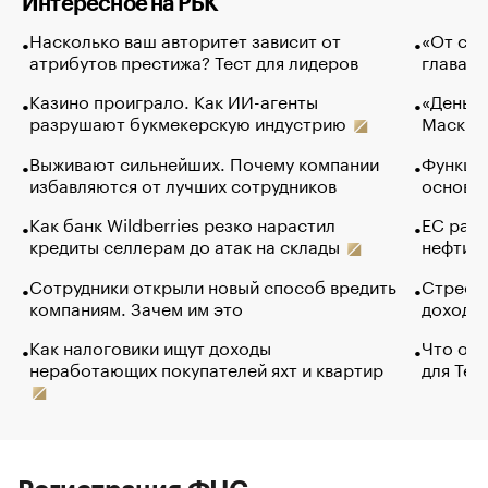
Интересное на РБК
Насколько ваш авторитет зависит от
«От спо
атрибутов престижа? Тест для лидеров
глава к
Казино проиграло. Как ИИ-агенты
«Деньги
разрушают букмекерскую индустрию
Маск в 
Выживают сильнейших. Почему компании
Функции
избавляются от лучших сотрудников
основ э
Как банк Wildberries резко нарастил
ЕС раз
кредиты селлерам до атак на склады
нефти —
Сотрудники открыли новый способ вредить
Стресс 
компаниям. Зачем им это
доходов
Как налоговики ищут доходы
Что обв
неработающих покупателей яхт и квартир
для Tel