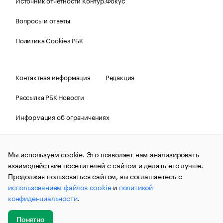
Источник отчетности Контур.Фокус
Вопросы и ответы
Политика Cookies РБК
Контактная информация
Редакция
Рассылка РБК Новости
Информация об ограничениях
Правовая информация
О соблюдении авторских прав
Мы используем cookie. Это позволяет нам анализировать
© АО «РОСБИЗНЕСКОНСАЛТИНГ»,
1995–2026.
Сообщения
и материалы информационного агентства «РБК»
взаимодействие посетителей с сайтом и делать его лучше.
(зарегистрировано Федеральной службой по надзору в сфере
Продолжая пользоваться сайтом, вы соглашаетесь с
связи, информационных технологий и массовых
использованием файлов cookie
и
политикой
коммуникаций (Роскомнадзор) 09.12.2015 за номером ИА
№ФС77-63848) сопровождаются пометкой «РБК». Отдельные
конфиденциальности
.
публикации могут содержать информацию,
не предназначенную для пользователей
до 18 лет.
companycardsfeedback@rbc.ru
Понятно