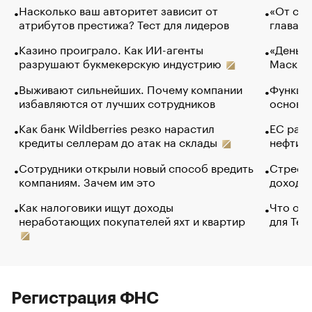
Насколько ваш авторитет зависит от
«От спо
атрибутов престижа? Тест для лидеров
глава к
Казино проиграло. Как ИИ-агенты
«Деньги
разрушают букмекерскую индустрию
Маск в 
Выживают сильнейших. Почему компании
Функции
избавляются от лучших сотрудников
основ э
Как банк Wildberries резко нарастил
ЕС раз
кредиты селлерам до атак на склады
нефти —
Сотрудники открыли новый способ вредить
Стресс 
компаниям. Зачем им это
доходов
Как налоговики ищут доходы
Что обв
неработающих покупателей яхт и квартир
для Tel
Регистрация ФНС