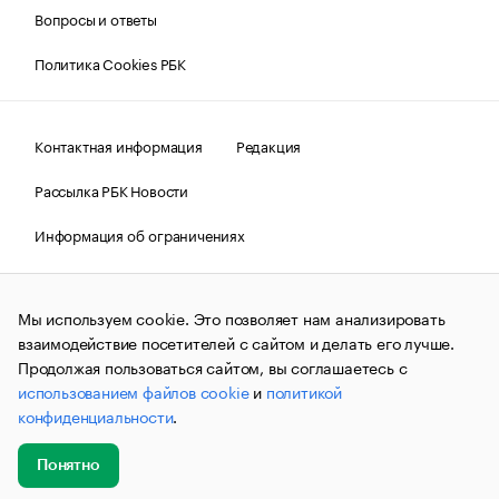
Вопросы и ответы
Политика Cookies РБК
Контактная информация
Редакция
Рассылка РБК Новости
Информация об ограничениях
Правовая информация
О соблюдении авторских прав
Мы используем cookie. Это позволяет нам анализировать
© АО «РОСБИЗНЕСКОНСАЛТИНГ»,
1995–2026.
Сообщения
и материалы информационного агентства «РБК»
взаимодействие посетителей с сайтом и делать его лучше.
(зарегистрировано Федеральной службой по надзору в сфере
Продолжая пользоваться сайтом, вы соглашаетесь с
связи, информационных технологий и массовых
использованием файлов cookie
и
политикой
коммуникаций (Роскомнадзор) 09.12.2015 за номером ИА
№ФС77-63848) сопровождаются пометкой «РБК». Отдельные
конфиденциальности
.
публикации могут содержать информацию,
не предназначенную для пользователей
до 18 лет.
companycardsfeedback@rbc.ru
Понятно
Добавить