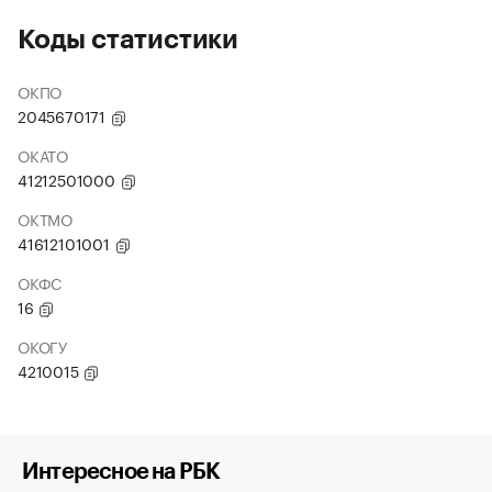
Коды статистики
ОКПО
2045670171
ОКАТО
41212501000
ОКТМО
41612101001
ОКФС
16
ОКОГУ
4210015
Интересное на РБК